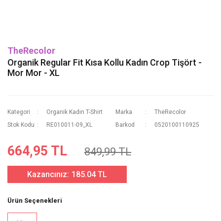
TheRecolor
Organik Regular Fit Kısa Kollu Kadın Crop Tişört -
Mor Mor - XL
Kategori
Organik Kadın T-Shirt
Marka
TheRecolor
Stok Kodu
RE010011-09_XL
Barkod
0520100110925
664,95 TL
849,99 TL
Kazancınız:
185.04 TL
Ürün Seçenekleri