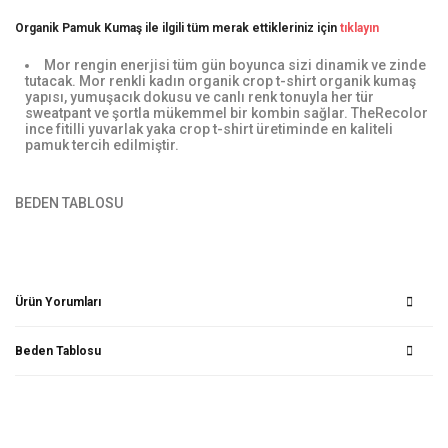
Organik Pamuk Kumaş ile ilgili tüm merak ettikleriniz için
tıklayın
Mor rengin enerjisi tüm gün boyunca sizi dinamik ve zinde
tutacak. Mor renkli kadın organik crop t-shirt organik kumaş
yapısı, yumuşacık dokusu ve canlı renk tonuyla her tür
sweatpant ve şortla mükemmel bir kombin sağlar. TheRecolor
ince fitilli yuvarlak yaka crop t-shirt üretiminde en kaliteli
pamuk tercih edilmiştir.
BEDEN TABLOSU
Ürün Yorumları
Beden Tablosu
Bu ürüne ilk yorumu siz yapın!
Yorum Yaz