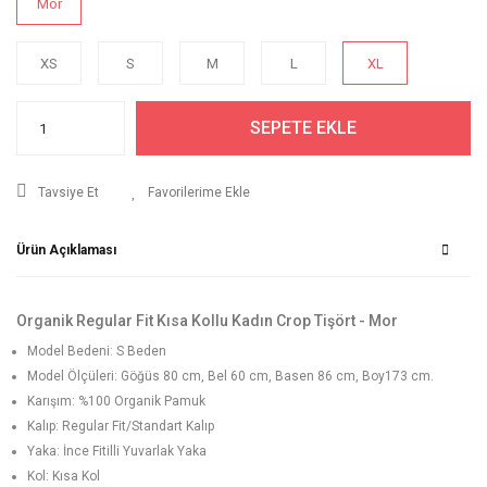
Mor
XS
S
M
L
XL
SEPETE EKLE
Tavsiye Et
Ürün Açıklaması
Organik Regular Fit Kısa Kollu Kadın Crop Tişört - Mor
Model Bedeni: S Beden
Model Ölçüleri: Göğüs 80 cm, Bel 60 cm, Basen 86 cm, Boy173 cm.
Karışım: %100 Organik Pamuk
Kalıp: Regular Fit/Standart Kalıp
Yaka: İnce Fitilli Yuvarlak Yaka
Kol: Kısa Kol