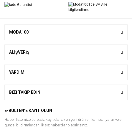
MODA1001
ALIŞVERİŞ
YARDIM
BİZİ TAKİP EDİN
E-BÜLTEN’E KAYIT OLUN
Haber listemize ücretsiz kayıt olarak en yeni ürünler, kampanyalar ve en
güncel bildirimlerden ilk siz haberdar olabilirsiniz.