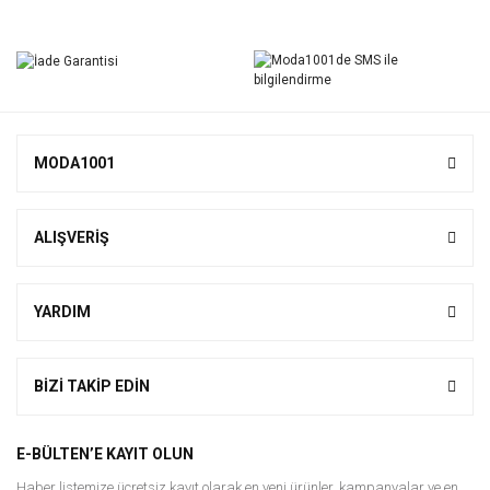
Bu ürüne ilk yorumu siz yapın!
Yorum Yaz
MODA1001
ALIŞVERİŞ
YARDIM
BİZİ TAKİP EDİN
E-BÜLTEN’E KAYIT OLUN
Haber listemize ücretsiz kayıt olarak en yeni ürünler, kampanyalar ve en