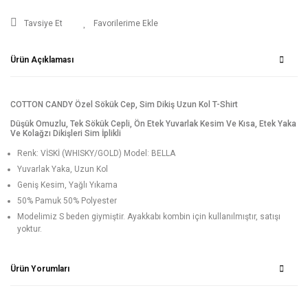
Tavsiye Et
Ürün Açıklaması
COTTON CANDY Özel Sökük Cep, Sim Dikiş Uzun Kol T-Shirt
Düşük Omuzlu, Tek Sökük Cepli, Ön Etek Yuvarlak Kesim Ve Kısa, Etek Yaka
Ve Kolağzı Dikişleri Sim İplikli
Renk: VİSKİ (WHISKY/GOLD) Model: BELLA
Yuvarlak Yaka, Uzun Kol
Geniş Kesim, Yağlı Yıkama
50% Pamuk 50% Polyester
Modelimiz S beden giymiştir. Ayakkabı kombin için kullanılmıştır, satışı
yoktur.
Ürün Yorumları