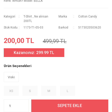
Renk: WHISKY Model: BELLA
Kategori
T-Shirt
,
Ne alırsan
Marka
Cotton Candy
200TL
Stok Kodu
1173-T1-05-03
Barkod
5173020503620
200,00 TL
499,99 TL
Kazancınız:
299.99 TL
Ürün Seçenekleri
Viski
XS
S
M
L
SEPETE EKLE