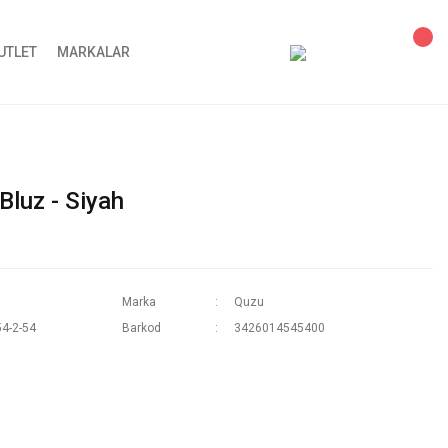
UTLET
MARKALAR
Bluz - Siyah
Marka
Quzu
4-2-54
Barkod
3426014545400