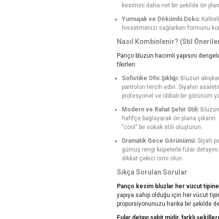
kesimini daha net bir şekilde ön plana
Yumuşak ve Dökümlü Doku:
Kalite
hissetmenizi sağlarken formunu koru
Nasıl Kombinlenir? (Stil Öneriler
Panço bluzun hacimli yapısını dengele
fikirleri:
Sofistike Ofis Şıklığı:
Bluzun akışkan
pantolon tercih edin. Siyahın asaletin
profesyonel ve iddialı bir görünüm y
Modern ve Rahat Şehir Stili:
Bluzunu
hafifçe bağlayarak ön plana çıkarın.
"cool" bir sokak stili oluşturun.
Dramatik Gece Görünümü:
Siyah pa
gümüş rengi küpelerle fular detayını 
dikkat çekici ismi olun.
Sıkça Sorulan Sorular
Panço kesim bluzlar her vücut tipin
yapıya sahip olduğu için her vücut tip
proporsiyonunuzu harika bir şekilde de
Fular detayı sabit midir, farklı şekiller