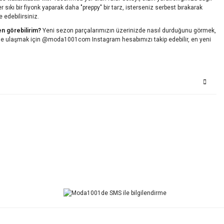
ter sıkı bir fiyonk yaparak daha "preppy" bir tarz, isterseniz serbest bırakarak
edebilirsiniz.
en görebilirim?
Yeni sezon parçalarımızın üzerinizde nasıl durduğunu görmek,
rine ulaşmak için @moda1001com Instagram hesabımızı takip edebilir, en yeni
Bu ürüne ilk yorumu siz yapın!
Yorum Yaz