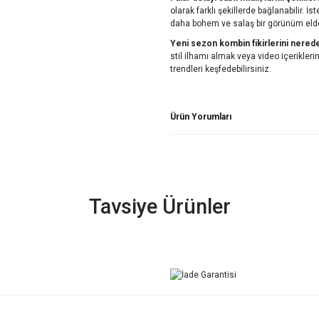
olarak farklı şekillerde bağlanabilir. İs
daha bohem ve salaş bir görünüm elde 
Yeni sezon kombin fikirlerini nered
stil ilhamı almak veya video içerikle
trendleri keşfedebilirsiniz.
Ürün Yorumları
Tavsiye Ürünler
YENİ