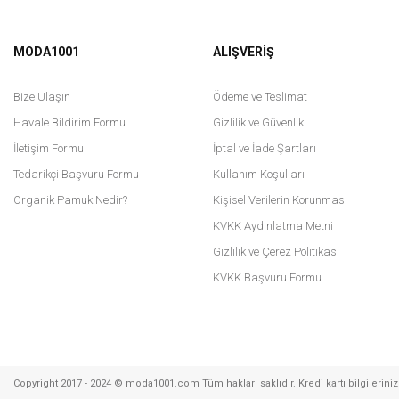
MODA1001
ALIŞVERİŞ
Bize Ulaşın
Ödeme ve Teslimat
Havale Bildirim Formu
Gizlilik ve Güvenlik
İletişim Formu
İptal ve İade Şartları
Tedarikçi Başvuru Formu
Kullanım Koşulları
Quzu
Quzu
Organik Pamuk Nedir?
Kişisel Verilerin Korunması
Quzu Balon Fit Pantolon - Siyah
Quzu Fularlı Panço Bluz - Beyaz
KVKK Aydınlatma Metni
Gizlilik ve Çerez Politikası
1.399,95 TL
999,95 TL
KVKK Başvuru Formu
Copyright 2017 - 2024 © moda1001.com Tüm hakları saklıdır. Kredi kartı bilgileriniz 