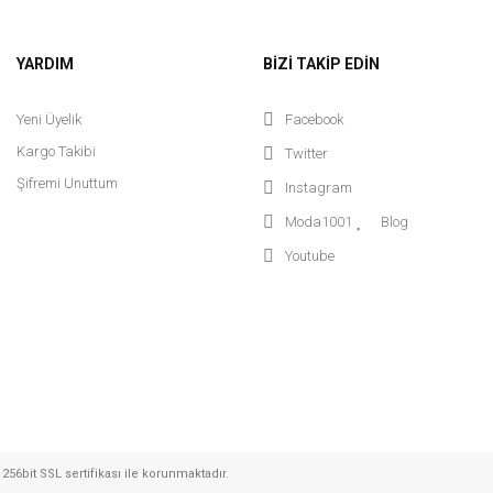
YARDIM
BİZİ TAKİP EDİN
Yeni Üyelik
Facebook
Kargo Takibi
Twitter
Şifremi Unuttum
Instagram
Moda1001
Blog
Youtube
Quzu
Quzu
Quzu Bağlama Detaylı Bluz - Siyah
Quzu Geniş Paça Pantolon -
1.049,95 TL
1.399,95 TL
256bit SSL sertifikası ile korunmaktadır.