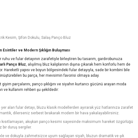
ik Kesim, Şifon Dokulu, Salaş Panço Bluz
m Esintiler ve Modern Şıklığın Buluşması
 ruhu ve fular detayının zarafetiyle birleştiren bu tasarım, gardırobunuza
arlı Panço Bluz
, alışılmış bluz kalıplarının dışına çıkarak hem konforlu hem de
or. Hareketli yapısı ve boyun bölgesindeki fular detayıyla, sade bir kombini bile
önüştürebilen bu parça, her mevsimin favorisi olmaya aday.
giyim parçalarını, panço şıklığını ve siyahın kurtarıcı gücünü arayan moda
ı ve kullanım rehberi şu şekildedir:
er alan fular detayı, bluzu klasik modellerden ayırarak yüz hatlarınıza zarafet
omantik, dilerseniz serbest bırakarak modern bir hava yakalayabilirsiniz.
nı kısıtlamayan, akışkan panço kesimi sayesinde maksimum hareket özgürlüğü
 bir duruş sergiler.
kle ve dokuyla zahmetsizce uyum sağlayan siyah, bluzun dramatik ve şık