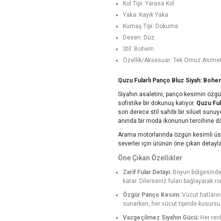
Kol Tipi: Yarasa Kol
Yaka: Kayık Yaka
Kumaş Tipi: Dokuma
Desen: Düz
Stil: Bohem
Özellik/Aksesuar: Tek Omuz Asimetr
Quzu Fularlı Panço Bluz Siyah: Bohe
Siyahın asaletini, panço kesimin özgür
sofistike bir dokunuş katıyor.
Quzu Ful
son derece stil sahibi bir silüet sunuy
anında bir moda ikonunun tercihine d
Arama motorlarında özgün kesimli üst 
severler için ürünün öne çıkan detaylar
Öne Çıkan Özellikler
Zarif Fular Detayı:
Boyun bölgesinde y
katar. Dilerseniz fuları bağlayarak r
Özgür Panço Kesim:
Vücut hatları
sunarken, her vücut tipinde kusursuz
Vazgeçilmez Siyahın Gücü:
Her ren