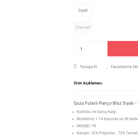
Siyah
Standart
Tavsiye Et
Ürün Açıklaması
Quzu Fularlı Panço Bluz Siyah -
Konforlu Ve Geniş Kalıp
Modelimiz 1.74 boyunda ve 36 beden g
MENŞEİ: TR
Karışım: 25% Polyester , 75% Tencel