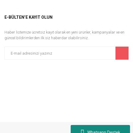
E-BÜLTEN’E KAYIT OLUN
Haber listemize ücretsiz kayıt olarak en yeni ürünler, kampanyalar ve en
güncel bildirimlerden ilk siz haberdar olabilirsiniz.
 Beyaz
Whatsapp Destek