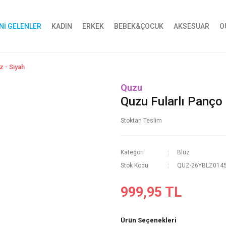
Nİ GELENLER
KADIN
ERKEK
BEBEK&ÇOCUK
AKSESUAR
O
z - Siyah
Quzu
Quzu Fularlı Panço 
Stoktan Teslim
Kategori
Bluz
Stok Kodu
QUZ-26YBLZ0145
999,95 TL
Ürün Seçenekleri