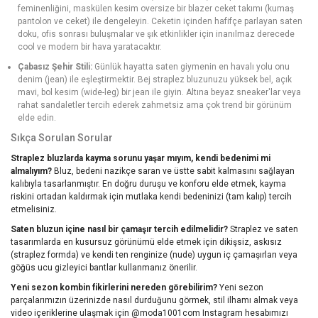
feminenliğini, maskülen kesim oversize bir blazer ceket takımı (kumaş
pantolon ve ceket) ile dengeleyin. Ceketin içinden hafifçe parlayan saten
doku, ofis sonrası buluşmalar ve şık etkinlikler için inanılmaz derecede
cool ve modern bir hava yaratacaktır.
Çabasız Şehir Stili:
Günlük hayatta saten giymenin en havalı yolu onu
denim (jean) ile eşleştirmektir. Bej straplez bluzunuzu yüksek bel, açık
mavi, bol kesim (wide-leg) bir jean ile giyin. Altına beyaz sneaker'lar veya
rahat sandaletler tercih ederek zahmetsiz ama çok trend bir görünüm
elde edin.
Sıkça Sorulan Sorular
Straplez bluzlarda kayma sorunu yaşar mıyım, kendi bedenimi mi
almalıyım?
Bluz, bedeni nazikçe saran ve üstte sabit kalmasını sağlayan
kalıbıyla tasarlanmıştır. En doğru duruşu ve konforu elde etmek, kayma
riskini ortadan kaldırmak için mutlaka kendi bedeninizi (tam kalıp) tercih
etmelisiniz.
Saten bluzun içine nasıl bir çamaşır tercih edilmelidir?
Straplez ve saten
tasarımlarda en kusursuz görünümü elde etmek için dikişsiz, askısız
(straplez formda) ve kendi ten renginize (nude) uygun iç çamaşırları veya
göğüs ucu gizleyici bantlar kullanmanız önerilir.
Yeni sezon kombin fikirlerini nereden görebilirim?
Yeni sezon
parçalarımızın üzerinizde nasıl durduğunu görmek, stil ilhamı almak veya
video içeriklerine ulaşmak için @moda1001com Instagram hesabımızı