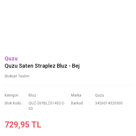
Quzu
Quzu Saten Straplez Bluz - Bej
Stoktan Teslim
Kategori
Bluz
Marka
Quzu
Stok Kodu
QUZ-26YBLZ01432-2-
Barkod
3426014320300
03
729,95 TL