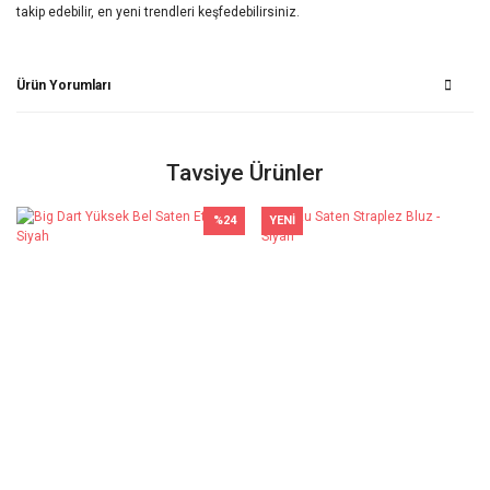
takip edebilir, en yeni trendleri keşfedebilirsiniz.
Ürün Yorumları
Bu ürüne ilk yorumu siz yapın!
Tavsiye Ürünler
%24
YENİ
Yorum Yaz