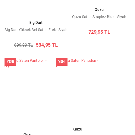
Quzu
Quzu Saten Straplez Bluz - Siyah
Big Dart
Big Dart Yüksek Bel Saten Etek - Siyah
729,95 TL
534,95 TL
699,99 TL
YENİ
YENİ
Quzu
Quzu