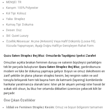
MENŞEİ: TR
Karışım: 100% Polyester
Kol Tipi: Kolsuz
Yaka: Straplez
Kumaş Tipi: Dokuma
Desen: Düz
Stil: Quiet Luxury
Özellik/Aksesuar: A-Line (A-Kesim) Veya Hafif Dökümlü (Loose Fit);
Vücuda Yapışmayan, Aşağı Doğru Hafifçe Genişleyen Rahat Form.
Quzu Saten Straplez Bej Bluz: Omuzlarda Taşıdığınız İpeksi Zarafet
Omuzları açıkta bırakan feminen duruşu ve satenin büyüleyici parlaklığını
tek bir parçada buluşturan
Quzu Saten Straplez Bej Bluz
, gardırobunuza
modern ve lüks bir dokunuş yapmaya geliyor. Boyun ve omuz dekoltesini en
zarif şekilde ön plana çıkaran straplez kesim, bej renginin sakin ve asil
tonuyla birleşerek hem tek başına hem de katmanlı (layering) kombinlerde
harikalar yaratmanıza olanak tanır. İster şık bir akşam yemeği ister havalı bir
sokak stili olsun, bu bluz her ortamda dikkatleri üzerinize çekecek kilit bir
parçadır.
Öne Çıkan Özellikler
İddialı ve Feminen Straplez Kesim:
Omuz ve boyun bölgesini tamamen