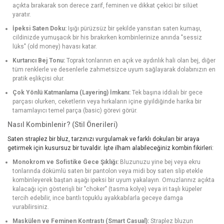
açıkta bırakarak son derece zarif, feminen ve dikkat çekici bir silüet
yaratır.
İpeksi Saten Doku:
Işığı pürüzsüz bir şekilde yansıtan saten kumaşı,
cildinizde yumuşacık bir his bırakırken kombinlerinize anında "sessiz
lüks" (old money) havası katar.
Kurtarıcı Bej Tonu:
Toprak tonlarının en açık ve aydınlık hali olan bej, diğer
tüm renklerle ve desenlerle zahmetsizce uyum sağlayarak dolabınızın en
pratik eşlikçisi olur.
Çok Yönlü Katmanlama (Layering) İmkanı:
Tek başına iddialı bir gece
parçası olurken, ceketlerin veya hırkaların içine giyildiğinde harika bir
tamamlayıcı temel parça (basic) görevi görür.
Nasıl Kombinlenir? (Stil Önerileri)
Saten straplez bir bluz, tarzınızı vurgulamak ve farklı dokuları bir araya
getirmek için kusursuz bir tuvaldir. İşte ilham alabileceğiniz kombin fikirleri:
Monokrom ve Sofistike Gece Şıklığı:
Bluzunuzu yine bej veya ekru
tonlarında dökümlü saten bir pantolon veya midi boy saten slip etekle
kombinleyerek baştan aşağı ipeksi bir uyum yakalayın. Omuzlarınız açıkta
kalacağı için gösterişli bir "choker" (tasma kolye) veya iri taşlı küpeler
tercih edebilir, ince bantlı topuklu ayakkabılarla geceye damga
vurabilirsiniz.
Maskülen ve Feminen Kontrastı (Smart Casual):
Straplez bluzun