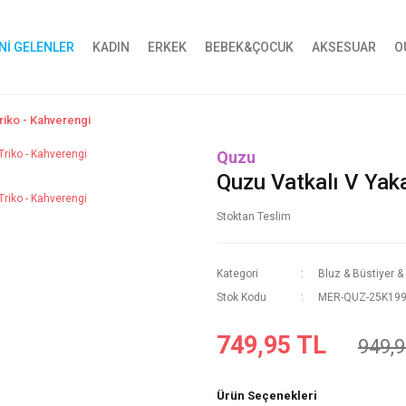
Nİ GELENLER
KADIN
ERKEK
BEBEK&ÇOCUK
AKSESUAR
O
riko - Kahverengi
Quzu
Quzu Vatkalı V Yaka
Stoktan Teslim
Kategori
Bluz & Büstiyer &
Stok Kodu
MER-QUZ-25K199
749,95 TL
949,9
Ürün Seçenekleri