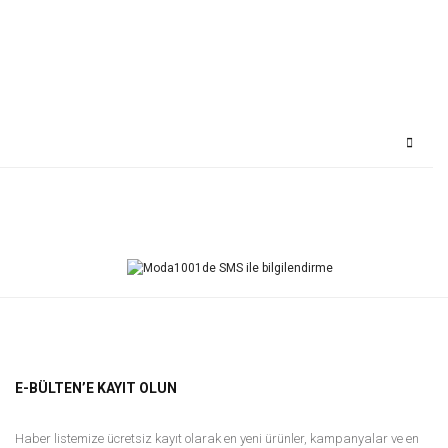
Bu ürüne ilk yorumu siz yapın!
Yorum Yaz
E-BÜLTEN’E KAYIT OLUN
Haber listemize ücretsiz kayıt olarak en yeni ürünler, kampanyalar ve en