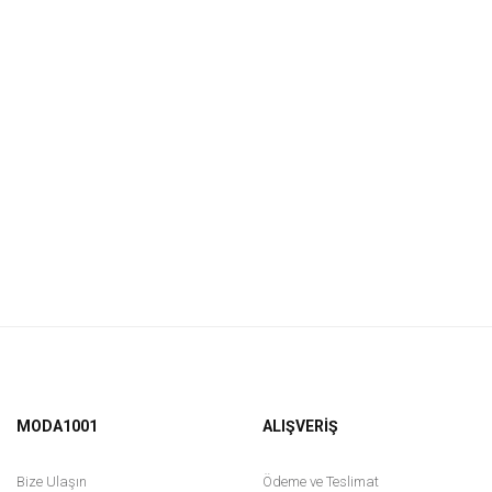
MODA1001
ALIŞVERİŞ
Bize Ulaşın
Ödeme ve Teslimat