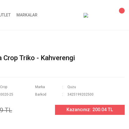
UTLET
MARKALAR
 Crop Triko - Kahverengi
 Crop
Marka
Quzu
0020-25
Barkod
3425199202500
9 TL
Kazancınız:
200.04 TL