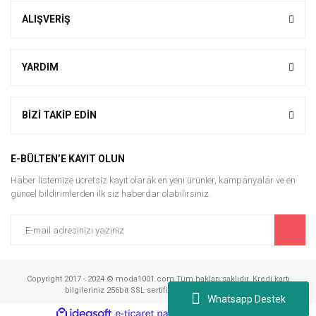
ALIŞVERİŞ
YARDIM
BİZİ TAKİP EDİN
E-BÜLTEN’E KAYIT OLUN
Haber listemize ücretsiz kayıt olarak en yeni ürünler, kampanyalar ve en
güncel bildirimlerden ilk siz haberdar olabilirsiniz.
Copyright 2017 - 2024 © moda1001.com Tüm hakları saklıdır. Kredi kartı
bilgileriniz 256bit SSL sertifikası ile korunmaktadır.
Whatsapp Destek
ile
ideasoft
e-