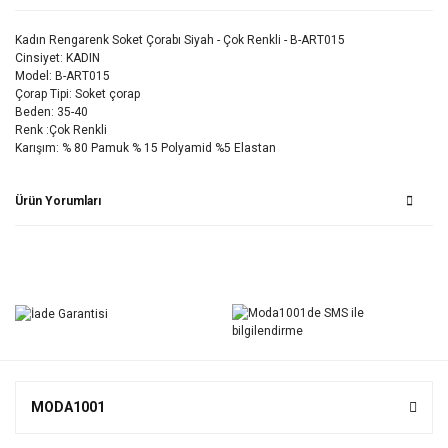
Kadın Rengarenk Soket Çorabı Siyah - Çok Renkli - B-ART015
Cinsiyet: KADIN
Model: B-ART015
Çorap Tipi: Soket çorap
Beden: 35-40
Renk :Çok Renkli
Karışım: % 80 Pamuk % 15 Polyamid %5 Elastan
Ürün Yorumları
Bu ürüne ilk yorumu siz yapın!
Yorum Yaz
MODA1001