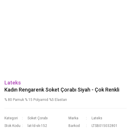
Lateks
Kadın Rengarenk Soket Çorabı Siyah - Çok Renkli
% 80 Pamuk % 15 Polyamid %5 Elastan
Kategori
Soket Çorabı
Marka
Lateks
Stok Kodu
lat-ld-sk-152
Barkod
LTSB015032801