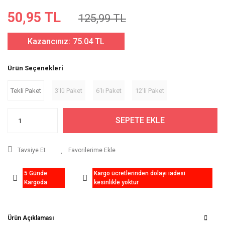
50,95 TL
125,99 TL
Kazancınız:
75.04 TL
Ürün Seçenekleri
Tekli Paket
3'lü Paket
6'lı Paket
12'li Paket
SEPETE EKLE
Tavsiye Et
5 Günde
Kargo ücretlerinden dolayı iadesi
Kargoda
kesinlikle yoktur
Ürün Açıklaması