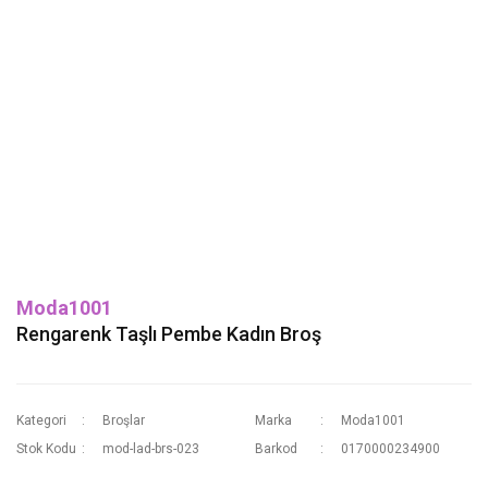
Moda1001
Rengarenk Taşlı Pembe Kadın Broş
Kategori
Broşlar
Marka
Moda1001
Stok Kodu
mod-lad-brs-023
Barkod
0170000234900