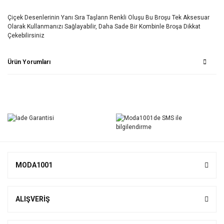
Çiçek Desenlerinin Yanı Sıra Taşların Renkli Oluşu Bu Broşu Tek Aksesuar
Olarak Kullanmanızı Sağlayabilir, Daha Sade Bir Kombinle Broşa Dikkat
Çekebilirsiniz
Ürün Yorumları
Bu ürüne ilk yorumu siz yapın!
Yorum Yaz
MODA1001
ALIŞVERİŞ