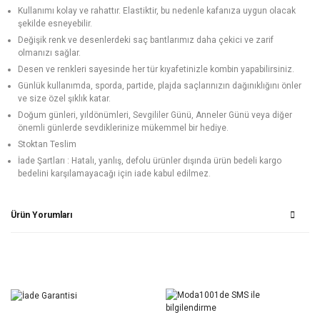
Kullanımı kolay ve rahattır. Elastiktir, bu nedenle kafanıza uygun olacak
şekilde esneyebilir.
Değişik renk ve desenlerdeki saç bantlarımız daha çekici ve zarif
olmanızı sağlar.
Desen ve renkleri sayesinde her tür kıyafetinizle kombin yapabilirsiniz.
Günlük kullanımda, sporda, partide, plajda saçlarınızın dağınıklığını önler
ve size özel şıklık katar.
Doğum günleri, yıldönümleri, Sevgililer Günü, Anneler Günü veya diğer
önemli günlerde sevdiklerinize mükemmel bir hediye.
Stoktan Teslim
İade Şartları : Hatalı, yanlış, defolu ürünler dışında ürün bedeli kargo
bedelini karşılamayacağı için iade kabul edilmez.
Ürün Yorumları
Bu ürüne ilk yorumu siz yapın!
Yorum Yaz