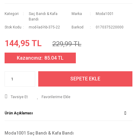
Kategori
Saç Bandı & Kafa
Marka
Moda1001
Bandı
Stok Kodu
mod-lad-hb-375-22
Barkod
0170375220000
144,95 TL
229,99 TL
Kazancınız:
85.04 TL
SEPETE EKLE
Tavsiye Et
Ürün Açıklaması
Moda1001 Saç Bandı & Kafa Bandı