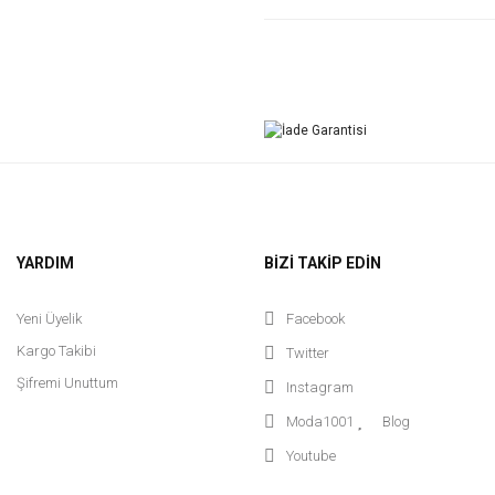
YARDIM
BİZİ TAKİP EDİN
Yeni Üyelik
Facebook
Kargo Takibi
Twitter
Şifremi Unuttum
Instagram
Moda1001
Blog
Youtube