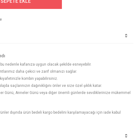
SEPETE EKLE
ndı
ir, bu nedenle kafanıza uygun olacak şekilde esneyebilir.
tlarımız daha çekici ve zarif olmanızı sağlar.
ıyafetinizle kombin yapabilirsiniz.
ajda saçlarınızın dağınıklığını önler ve size özel şıklık katar.
liler Günü, Anneler Günü veya diğer önemli günlerde sevdiklerinize mükemmel
 ürünler dışında ürün bedeli kargo bedelini karşılamayacağı için iade kabul