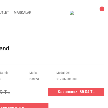
UTLET
MARKALAR
andı
 Bandı
Marka
Moda1001
6
Barkod
0170375060000
9 TL
Kazancınız:
85.04 TL