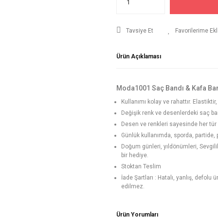
Tavsiye Et
Ürün Açıklaması
Moda1001 Saç Bandı & Kafa Ba
Kullanımı kolay ve rahattır. Elastikt
Değişik renk ve desenlerdeki saç ban
Desen ve renkleri sayesinde her tür k
Günlük kullanımda, sporda, partide, pl
Doğum günleri, yıldönümleri, Sevgi
bir hediye.
Stoktan Teslim
İade Şartları : Hatalı, yanlış, defolu
edilmez.
Ürün Yorumları