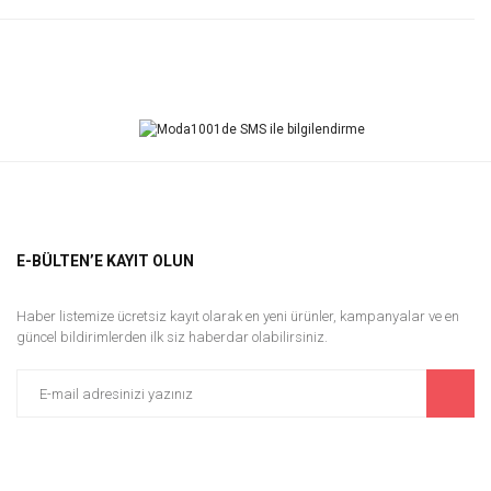
Bu ürüne ilk yorumu siz yapın!
Yorum Yaz
E-BÜLTEN’E KAYIT OLUN
Haber listemize ücretsiz kayıt olarak en yeni ürünler, kampanyalar ve en
güncel bildirimlerden ilk siz haberdar olabilirsiniz.