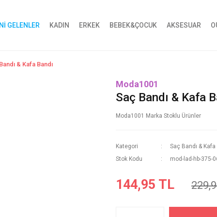
Nİ GELENLER
KADIN
ERKEK
BEBEK&ÇOCUK
AKSESUAR
O
Bandı & Kafa Bandı
Moda1001
Saç Bandı & Kafa B
Moda1001 Marka Stoklu Ürünler
Kategori
Saç Bandı & Kafa
Stok Kodu
mod-lad-hb-375-0
144,95 TL
229,9