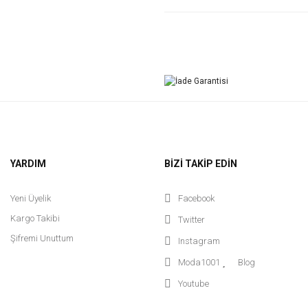
YARDIM
BİZİ TAKİP EDİN
Yeni Üyelik
Facebook
Kargo Takibi
Twitter
Şifremi Unuttum
Instagram
Moda1001
Blog
Youtube