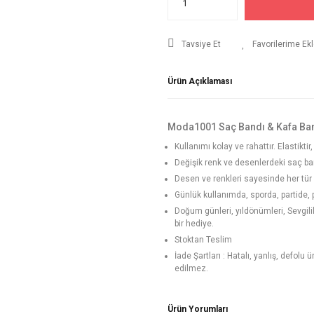
Tavsiye Et
Ürün Açıklaması
Moda1001 Saç Bandı & Kafa Ba
Kullanımı kolay ve rahattır. Elastikt
Değişik renk ve desenlerdeki saç ban
Desen ve renkleri sayesinde her tür k
Günlük kullanımda, sporda, partide, pl
Doğum günleri, yıldönümleri, Sevgi
bir hediye.
Stoktan Teslim
İade Şartları : Hatalı, yanlış, defolu
edilmez.
Ürün Yorumları