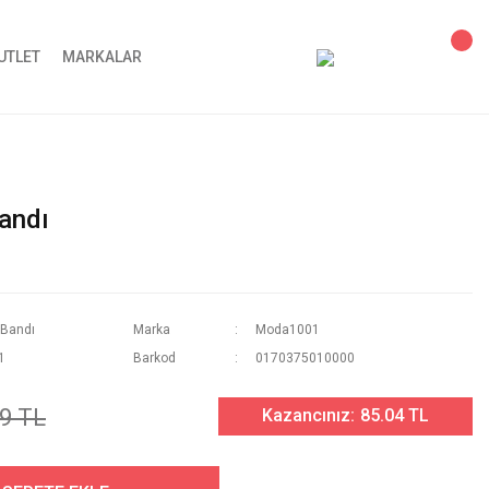
UTLET
MARKALAR
andı
 Bandı
Marka
Moda1001
1
Barkod
0170375010000
9 TL
Kazancınız:
85.04 TL