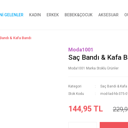
Nİ GELENLER
KADIN
ERKEK
BEBEK&ÇOCUK
AKSESUAR
O
Bandı & Kafa Bandı
Moda1001
Saç Bandı & Kafa B
Moda1001 Marka Stoklu Ürünler
Kategori
Saç Bandı & Kafa
Stok Kodu
mod-lad-hb-375-0
144,95 TL
229,9