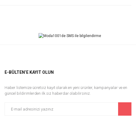
Bu ürüne ilk yorumu siz yapın!
Yorum Yaz
E-BÜLTEN’E KAYIT OLUN
Haber listemize ücretsiz kayıt olarak en yeni ürünler, kampanyalar ve en
güncel bildirimlerden ilk siz haberdar olabilirsiniz.