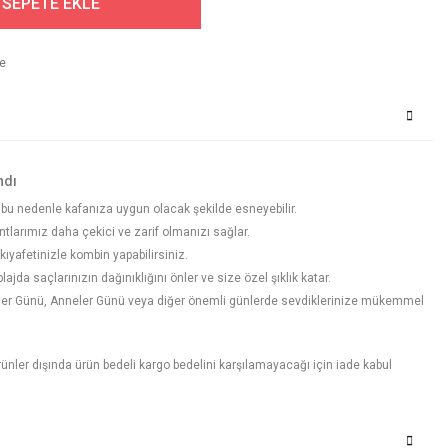
SEPETE EKLE
ndı
ir, bu nedenle kafanıza uygun olacak şekilde esneyebilir.
tlarımız daha çekici ve zarif olmanızı sağlar.
ıyafetinizle kombin yapabilirsiniz.
ajda saçlarınızın dağınıklığını önler ve size özel şıklık katar.
liler Günü, Anneler Günü veya diğer önemli günlerde sevdiklerinize mükemmel
 ürünler dışında ürün bedeli kargo bedelini karşılamayacağı için iade kabul