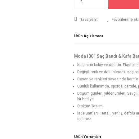
Tavsiye Et
Ürün Açıklaması
Moda1001 Saç Bandı & Kafa Ba
Kullanımı kolay ve rahattır. Elastikt
Değişik renk ve desenlerdeki saç ban
Desen ve renkleri sayesinde her tür k
Günlük kullanımda, sporda, partide, pl
Doğum günleri, yıldönümleri, Sevgi
bir hediye.
Stoktan Teslim
İade Şartları : Hatalı, yanlış, defolu
edilmez.
Ürün Yorumları