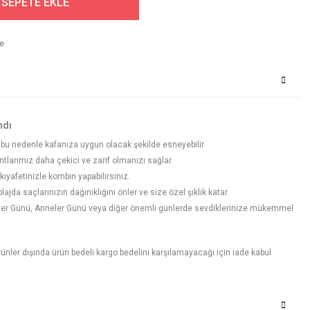
SEPETE EKLE
ndı
ir, bu nedenle kafanıza uygun olacak şekilde esneyebilir.
tlarımız daha çekici ve zarif olmanızı sağlar.
ıyafetinizle kombin yapabilirsiniz.
ajda saçlarınızın dağınıklığını önler ve size özel şıklık katar.
liler Günü, Anneler Günü veya diğer önemli günlerde sevdiklerinize mükemmel
 ürünler dışında ürün bedeli kargo bedelini karşılamayacağı için iade kabul