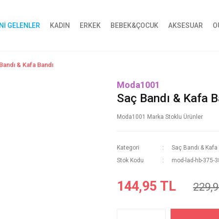
Nİ GELENLER
KADIN
ERKEK
BEBEK&ÇOCUK
AKSESUAR
O
Bandı & Kafa Bandı
Moda1001
Saç Bandı & Kafa B
Moda1001 Marka Stoklu Ürünler
Kategori
Saç Bandı & Kafa
Stok Kodu
mod-lad-hb-375-3
144,95 TL
229,9