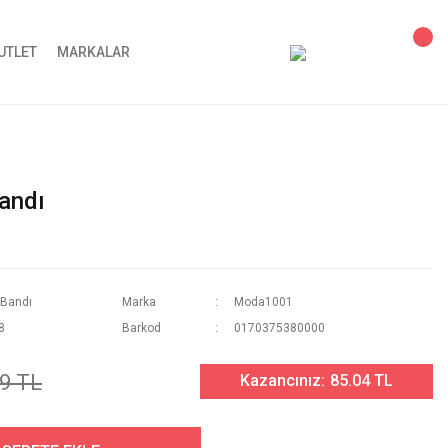
UTLET
MARKALAR
andı
 Bandı
Marka
Moda1001
8
Barkod
0170375380000
9 TL
Kazancınız:
85.04 TL