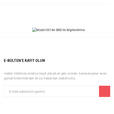
Bu ürüne ilk yorumu siz yapın!
Yorum Yaz
E-BÜLTEN’E KAYIT OLUN
Haber listemize ücretsiz kayıt olarak en yeni ürünler, kampanyalar ve en
güncel bildirimlerden ilk siz haberdar olabilirsiniz.