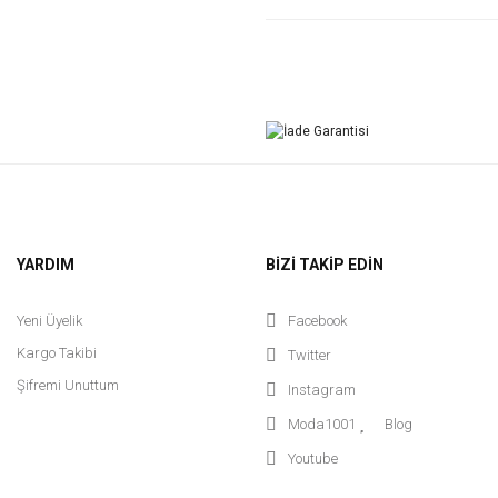
YARDIM
BİZİ TAKİP EDİN
Yeni Üyelik
Facebook
Kargo Takibi
Twitter
Şifremi Unuttum
Instagram
Moda1001
Blog
Youtube