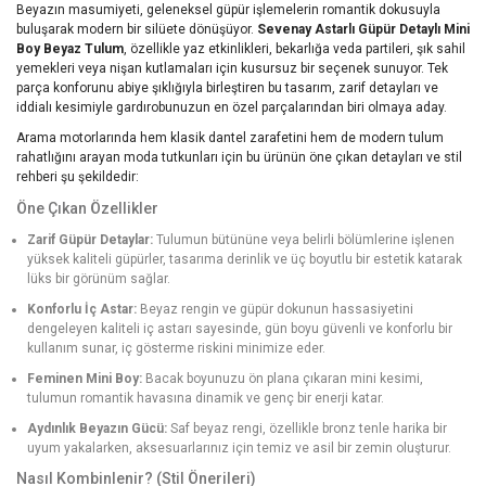
Beyazın masumiyeti, geleneksel güpür işlemelerin romantik dokusuyla
buluşarak modern bir silüete dönüşüyor.
Sevenay Astarlı Güpür Detaylı Mini
Boy Beyaz Tulum
, özellikle yaz etkinlikleri, bekarlığa veda partileri, şık sahil
yemekleri veya nişan kutlamaları için kusursuz bir seçenek sunuyor. Tek
parça konforunu abiye şıklığıyla birleştiren bu tasarım, zarif detayları ve
iddialı kesimiyle gardırobunuzun en özel parçalarından biri olmaya aday.
Arama motorlarında hem klasik dantel zarafetini hem de modern tulum
rahatlığını arayan moda tutkunları için bu ürünün öne çıkan detayları ve stil
rehberi şu şekildedir:
Öne Çıkan Özellikler
Zarif Güpür Detaylar:
Tulumun bütününe veya belirli bölümlerine işlenen
yüksek kaliteli güpürler, tasarıma derinlik ve üç boyutlu bir estetik katarak
lüks bir görünüm sağlar.
Konforlu İç Astar:
Beyaz rengin ve güpür dokunun hassasiyetini
dengeleyen kaliteli iç astarı sayesinde, gün boyu güvenli ve konforlu bir
kullanım sunar, iç gösterme riskini minimize eder.
Feminen Mini Boy:
Bacak boyunuzu ön plana çıkaran mini kesimi,
tulumun romantik havasına dinamik ve genç bir enerji katar.
Aydınlık Beyazın Gücü:
Saf beyaz rengi, özellikle bronz tenle harika bir
uyum yakalarken, aksesuarlarınız için temiz ve asil bir zemin oluşturur.
Nasıl Kombinlenir? (Stil Önerileri)