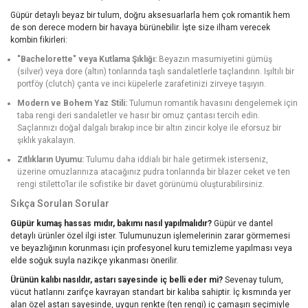
Güpür detaylı beyaz bir tulum, doğru aksesuarlarla hem çok romantik hem
de son derece modern bir havaya bürünebilir. İşte size ilham verecek
kombin fikirleri:
"Bachelorette" veya Kutlama Şıklığı:
Beyazın masumiyetini gümüş
(silver) veya dore (altın) tonlarında taşlı sandaletlerle taçlandırın. Işıltılı bir
portföy (clutch) çanta ve inci küpelerle zarafetinizi zirveye taşıyın.
Modern ve Bohem Yaz Stili:
Tulumun romantik havasını dengelemek için
taba rengi deri sandaletler ve hasır bir omuz çantası tercih edin.
Saçlarınızı doğal dalgalı bırakıp ince bir altın zincir kolye ile eforsuz bir
şıklık yakalayın.
Zıtlıkların Uyumu:
Tulumu daha iddialı bir hale getirmek isterseniz,
üzerine omuzlarınıza atacağınız pudra tonlarında bir blazer ceket ve ten
rengi stiletto’lar ile sofistike bir davet görünümü oluşturabilirsiniz.
Sıkça Sorulan Sorular
Güpür kumaş hassas mıdır, bakımı nasıl yapılmalıdır?
Güpür ve dantel
detaylı ürünler özel ilgi ister. Tulumunuzun işlemelerinin zarar görmemesi
ve beyazlığının korunması için profesyonel kuru temizleme yapılması veya
elde soğuk suyla nazikçe yıkanması önerilir.
Ürünün kalıbı nasıldır, astarı sayesinde iç belli eder mi?
Sevenay tulum,
vücut hatlarını zarifçe kavrayan standart bir kalıba sahiptir. İç kısmında yer
alan özel astarı sayesinde, uygun renkte (ten rengi) iç çamaşırı seçimiyle