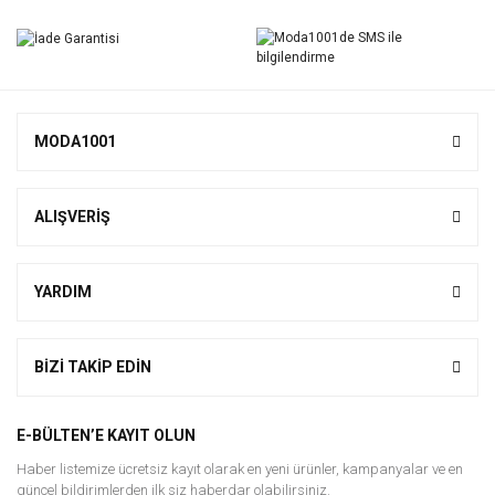
MODA1001
ALIŞVERİŞ
YARDIM
BİZİ TAKİP EDİN
E-BÜLTEN’E KAYIT OLUN
Haber listemize ücretsiz kayıt olarak en yeni ürünler, kampanyalar ve en
güncel bildirimlerden ilk siz haberdar olabilirsiniz.