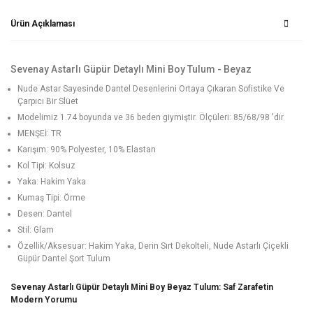
Ürün Açıklaması
Sevenay Astarlı Güpür Detaylı Mini Boy Tulum - Beyaz
Nude Astar Sayesinde Dantel Desenlerini Ortaya Çıkaran Sofistike Ve
Çarpıcı Bir Slüet
Modelimiz 1.74 boyunda ve 36 beden giymiştir. Ölçüleri: 85/68/98 'dir
MENŞEİ: TR
Karışım: 90% Polyester, 10% Elastan
Kol Tipi: Kolsuz
Yaka: Hakim Yaka
Kumaş Tipi: Örme
Desen: Dantel
Stil: Glam
Özellik/Aksesuar: Hakim Yaka, Derin Sırt Dekolteli, Nude Astarlı Çiçekli
Güpür Dantel Şort Tulum
Sevenay Astarlı Güpür Detaylı Mini Boy Beyaz Tulum: Saf Zarafetin
Modern Yorumu