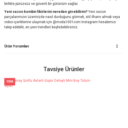
birlikte pürüzsüz ve güvenli bir görünüm sağlar.
Yeni sezon kombin fikirlerini nereden görebilirim?
Yeni sezon
parçalarımızın üzerinizde nasıl durduğunu görmek, stil ilhamı almak veya
video içeriklerine ulaşmak için @moda1001com Instagram hesabımızı
takip edebilir, en yeni trendleri keşfedebilirsiniz.
Ürün Yorumları
Bu ürüne ilk yorumu siz yapın!
Tavsiye Ürünler
YENİ
Yorum Yaz