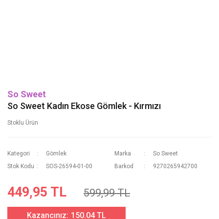
So Sweet
So Sweet Kadın Ekose Gömlek - Kırmızı
Stoklu Ürün
Kategori
Gömlek
Marka
So Sweet
Stok Kodu
SOS-26594-01-00
Barkod
9270265942700
449,95 TL
599,99 TL
Kazancınız:
150.04 TL