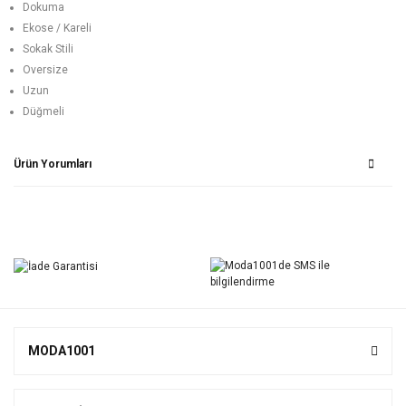
Dokuma
Ekose / Kareli
Sokak Stili
Oversize
Uzun
Düğmeli
Ürün Yorumları
Bu ürüne ilk yorumu siz yapın!
Yorum Yaz
MODA1001