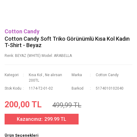
Cotton Candy
Cotton Candy Soft Triko Görünümlü Kısa Kol Kadın
T-Shirt - Beyaz
Renk: BEYAZ (WHITE) Model: ARABELLA
Kategori
Kısa Kol
,
Ne alırsan
Marka
Cotton Candy
200TL
Stok Kodu
1174-T2-01-02
Barkod
5174010102040
200,00 TL
499,99 TL
Kazancınız:
299.99 TL
Ürün Seçenekleri