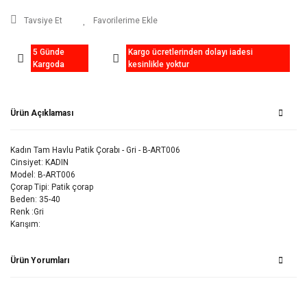
Tavsiye Et
5 Günde
Kargo ücretlerinden dolayı iadesi
Kargoda
kesinlikle yoktur
Ürün Açıklaması
Kadın Tam Havlu Patik Çorabı - Gri - B-ART006
Cinsiyet: KADIN
Model: B-ART006
Çorap Tipi: Patik çorap
Beden: 35-40
Renk :Gri
Karışım:
Ürün Yorumları
Bu ürüne ilk yorumu siz yapın!