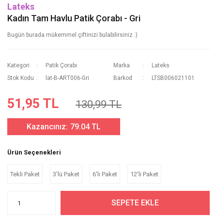
Lateks
Kadın Tam Havlu Patik Çorabı - Gri
Bugün burada mükemmel çiftinizi bulabilirsiniz :)
Kategori
Patik Çorabı
Marka
Lateks
Stok Kodu
lat-B-ART006-Gri
Barkod
LTSB006021101
51,95 TL
130,99 TL
Kazancınız:
79.04 TL
Ürün Seçenekleri
Tekli Paket
3'lü Paket
6'lı Paket
12'li Paket
SEPETE EKLE