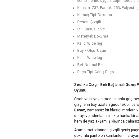
kombinlerine uygun, cepli, nefes ala
Karışım: 73% Pamuk, 25% Polyester,
Kumaş Tipi: Dokuma
Desen: Çizgili
Stil: Casual chic
Materyal: Dokuma
Kalıp: Wide leg
Boy / Ölçü: Uzun
Kalıp: Wide leg
Bel: Normal Bel
Paça Tipi: Geniş Paça
Zechka Çizgili Beli Bağlamalı Geniş 
Uyumu
Siyah ve beyazın modası asla geçmeye
çizgilerin boy uzatan gücü tek bir par
Beyaz
, zamansız bir klasiği modern ve
detayı ve adımlarla birlikte harika bi
hem de yaz akşamı şıklığında çabasız 
Arama motorlarında çizgili geniş paça 
dökümlü pantolon kombinlerini arayan tr