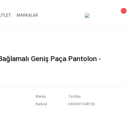
UTLET
MARKALAR
 Bağlamalı Geniş Paça Pantolon -
Marka
Zechka
Barkod
6900001348100