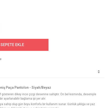
SEPETE EKLE
eniş Paça Pantolon - Siyah/Beyaz
f gösteren dikey ince çizgi desenine sahiptir. Ön bel kısmında, deseniyle
r ayarlanabilir bağlama ipi yer alır.
ıya sahip olup gün boyu konforlu bir kullanım sunar. Günlük şıklığa ve yaz