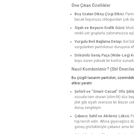
Öne Çıkan Özellikler
Boy Uzatan Dikey Çizgi Etkisi:
Panto
bacak boyunuzu olduğundan çok daha
Siyah ve Beyazın Grafik Gücü:
Modan
renkli üst gruplarla zahmetsizce eşl
Vurgulu Beli Bağlama Detayı:
Bel böl
vurgularken pantolonun duruşuna efo
Dökümlü Geniş Paça (Wide-Leg) K
boyu süren yüksek bir konfor sunarken
Nasıl Kombinlenir? (Stil Öneriler
Bu çizgili tasarım pantolon, üzerinde
etkisi yaratır:
Şehirli ve "Smart-Casual" Ofis Şıklığ
vücuda tam oturan (slim-fit) düz beya
jilet gibi siyah oversize bir blazer 
duruş sergileyin.
Çabasız Sahil ve Akdeniz Lüksü:
Pa
top tercih edin. Altına giyeceğiniz 
güneş gözlükleriyle çabasız ama bir o 