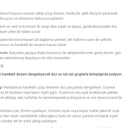
lonun boyuna uzanan dikey çizgi deseni, harika bir optik illüzyon yaratarak
 uzun ve silüetinizi daha ince gösterir.
ın en asil ve kontrast iki rengi olan siyah ve beyaz, gardırobunuzdaki düz
eşen joker bir taban sunar.
gesinde konumlanan şık bağlama şeritleri, bel hattınızı narin bir şekilde
rsuz ve hareketli bir tasarım havası katar.
esim:
Kalçadan paçaya doğru kusursuz bir akışkanlıkla inen geniş kesim, gün
 adımlarınıza büyüleyici bir ritim kazandırır.
i)
ki hareketli deseni dengeleyecek düz ve net üst gruplarla birleştiğinde podyum
ı:
Pantolonun hareketli çizgi desenini düz parçalarla dengeleyin. Üzerine
z bir büstiyer veya basic tişört giyin. Üzerinize önü açık bırakılacak şekilde
ceket ekleyip, deri loaferlar ile tamamlayarak profesyonel ve son derece trend bir
ntolonu yaz ritmine uyarlayın. Üzerine siyah veya beyaz halter yaka bir crop
düz deri siyah sandaletler, takacağınız hasır bir omuz çantası ve büyük siyah
kadar elit bir sahil şıklığı yakalayın.