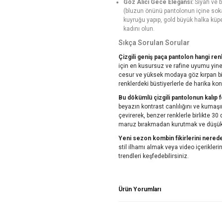
Göz Alıcı Gece Elegansı:
Siyah ve b
(bluzun önünü pantolonun içine sokar
kuyruğu yapıp, gold büyük halka küpe
kadını olun.
Sıkça Sorulan Sorular
Çizgili geniş paça pantolon hangi ren
için en kusursuz ve rafine uyumu yine
cesur ve yüksek modaya göz kırpan bir
renklerdeki büstiyerlerle de harika kont
Bu dökümlü çizgili pantolonun kalıp 
beyazın kontrast canlılığını ve kuma
çevirerek, benzer renklerle birlikte 
maruz bırakmadan kurutmak ve düşük 
Yeni sezon kombin fikirlerini nered
stil ilhamı almak veya video içerikle
trendleri keşfedebilirsiniz.
Ürün Yorumları