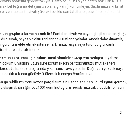
eyazın asaletini geceye taşıyın. Pantolonunuzu siyah saten askılı bir bluzla
ak bel bağlama detayını ön plana çıkarın) kombinleyin. Saçlarınızı sıkı bir at
ler ve ince bantlı siyah yüksek topuklu sandaletlerle gecenin en stil sahibi
k üst gruplarla kombinlenebilir?
Pantolon siyah ve beyaz çizgilerden oluştuğu
 düz siyah, beyaz ve ekru tonlarındaki üstlerle yakalar. Ancak daha dinamik,
 görünüm elde etmek isterseniz; kırmızı, fuşya veya turuncu gibi canlı
rastlar oluşturabilirsiniz.
formunu korumak için bakımı nasıl olmalıdır?
Çizgilerin netliğini, siyah ve
şın dökümlü yapısını uzun süre korumak için pantolonunuzu mutlaka ters
30 derecede hassas programda yıkamanız tavsiye edilir. Doğrudan yüksek ısıya
sıcaklıkta buhar gücüyle ütülemek kumaşın ömrünü uzatır.
en görebilirim?
Yeni sezon parçalarımızın üzerinizde nasıl durduğunu görmek,
rine ulaşmak için @moda1001com Instagram hesabımızı takip edebilir, en yeni