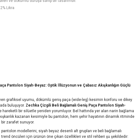
bilen ve dökümlü duruşa sahip bir tasarımdır.
 2% Likra
Paça Pantolon Siyah-Beyaz: Optik İllüzyonun ve Çabasız Akışkanlığın Güçlü
n grafiksel uyumu, dökümlü geniş paça (wide-leg) kesimin konforu ve dikey
çada buluşuyor.
Zechka Çizgili Beli Bağlamalı Geniş Paça Pantolon Siyah-
 hareketli bir silüetle yeniden yorumluyor. Bel hattında yer alan narin bağlama
r akışkanlık kazanan kesimiyle bu pantolon, hem şehir hayatının dinamik ritminde
bir zarafet sunuyor.
pantolon modellerini, siyah beyaz desenli alt grupları ve beli bağlamalı
end öncüleri için ürünün öne çıkan özellikleri ve stil rehberi şu şekildedir: