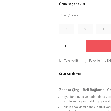
Ürün Seçenekleri
Siyah/Beyaz
S
M
L
Tavsiye Et
Ürün Açıklaması
Zechka Çizgili Beli Bağlamalı G
Boyu daha uzun ve hatları daha zari
uyumlu kumaştan üretilmiş işlevsel bi
Belinin arka kısmı esnek lastikli yap