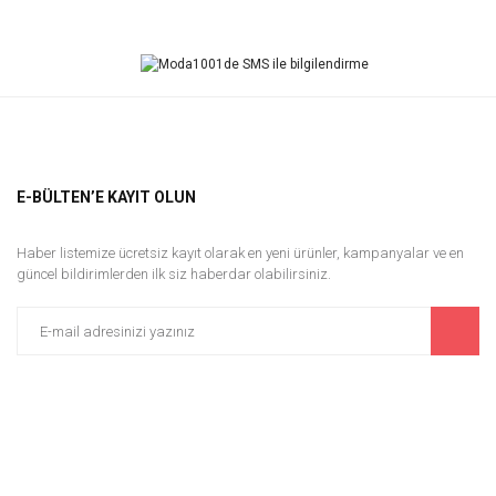
Bu ürüne ilk yorumu siz yapın!
Yorum Yaz
E-BÜLTEN’E KAYIT OLUN
Haber listemize ücretsiz kayıt olarak en yeni ürünler, kampanyalar ve en
güncel bildirimlerden ilk siz haberdar olabilirsiniz.