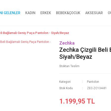
Nİ GELENLER
KADIN
ERKEK
BEBEK&ÇOCUK
AKSESUAR
O
eli Bağlamalı Geniş Paça Pantolon - Siyah/Beyaz
Zechka
Zechka Çizgili Beli
Siyah/Beyaz
Stoktan Teslim
Kategori
Pantolon
Stok Kodu
ZEC-ZC134-81
1.199,95 TL