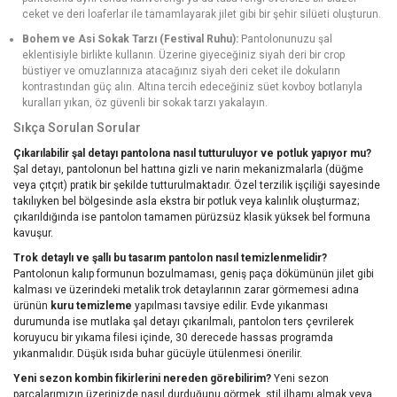
ceket ve deri loaferlar ile tamamlayarak jilet gibi bir şehir silüeti oluşturun.
Bohem ve Asi Sokak Tarzı (Festival Ruhu):
Pantolonunuzu şal
eklentisiyle birlikte kullanın. Üzerine giyeceğiniz siyah deri bir crop
büstiyer ve omuzlarınıza atacağınız siyah deri ceket ile dokuların
kontrastından güç alın. Altına tercih edeceğiniz süet kovboy botlarıyla
kuralları yıkan, öz güvenli bir sokak tarzı yakalayın.
Sıkça Sorulan Sorular
Çıkarılabilir şal detayı pantolona nasıl tutturuluyor ve potluk yapıyor mu?
Şal detayı, pantolonun bel hattına gizli ve narin mekanizmalarla (düğme
veya çıtçıt) pratik bir şekilde tutturulmaktadır. Özel terzilik işçiliği sayesinde
takılıyken bel bölgesinde asla ekstra bir potluk veya kalınlık oluşturmaz;
çıkarıldığında ise pantolon tamamen pürüzsüz klasik yüksek bel formuna
kavuşur.
Trok detaylı ve şallı bu tasarım pantolon nasıl temizlenmelidir?
Pantolonun kalıp formunun bozulmaması, geniş paça dökümünün jilet gibi
kalması ve üzerindeki metalik trok detaylarının zarar görmemesi adına
ürünün
kuru temizleme
yapılması tavsiye edilir. Evde yıkanması
durumunda ise mutlaka şal detayı çıkarılmalı, pantolon ters çevrilerek
koruyucu bir yıkama filesi içinde, 30 derecede hassas programda
yıkanmalıdır. Düşük ısıda buhar gücüyle ütülenmesi önerilir.
Yeni sezon kombin fikirlerini nereden görebilirim?
Yeni sezon
parçalarımızın üzerinizde nasıl durduğunu görmek, stil ilhamı almak veya