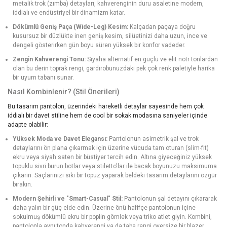
metalik trok (zımba) detayları, kahverenginin duru asaletine modern,
iddialı ve endüstriyel bir dinamizm katar.
Dökümlü Geniş Paça (Wide-Leg) Kesim:
Kalçadan paçaya doğru
kusursuz bir düzlükte inen geniş kesim, silüetinizi daha uzun, ince ve
dengeli gösterirken gün boyu süren yüksek bir konfor vadeder.
Zengin Kahverengi Tonu:
Siyaha alternatif en güçlü ve elit nötr tonlardan
olan bu derin toprak rengi, gardırobunuzdaki pek çok renk paletiyle harika
bir uyum tabanı sunar.
Nasıl Kombinlenir? (Stil Önerileri)
Bu tasarım pantolon, üzerindeki hareketli detaylar sayesinde hem çok
iddialı bir davet stiline hem de cool bir sokak modasına saniyeler içinde
adapte olabilir:
Yüksek Moda ve Davet Elegansı:
Pantolonun asimetrik şal ve trok
detaylarını ön plana çıkarmak için üzerine vücuda tam oturan (slim-fit)
ekru veya siyah saten bir büstiyer tercih edin. Altına giyeceğiniz yüksek
topuklu sivri burun botlar veya stiletto'lar ile bacak boyunuzu maksimuma
çıkarın. Saçlarınızı sıkı bir topuz yaparak beldeki tasarım detaylarını özgür
bırakın.
Modern Şehirli ve "Smart-Casual" Stil:
Pantolonun şal detayını çıkararak
daha yalın bir güç elde edin. Üzerine önü hafifçe pantolonun içine
sokulmuş dökümlü ekru bir poplin gömlek veya triko atlet giyin. Kombini,
pantolonla aynı tonda kahverengi ya da taba rengi oversize bir blazer