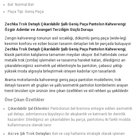
Bel: Normal Bel
Paça Tipi: Geniş Paça
Zechka Trok Detaylı Çıkarılabilir Şallı Geniş Paça Pantolon Kahverengi:
Özgür Adımlar ve Avangart Terziliğin Güçlü Duruşu
Zengin kahverengi tonunun asil sıcaklığı, dökümlü geniş paça (wide-leg)
kesimin konforu ve ezber bozan tasarım detayları tek bir parçada buluşuyor.
Zechka Trok Detaylı Çıkarılabilir Şallı Geniş Paça Pantolon Kahverengi
,
klasik pantolon kalıplarına tamamen meydan okuyor. Bel hattındaki cesur
metalik trok (zımba) işlemeleri ve tasarıma hareket katan, dilediğiniz an
çıkarabileceğiniz asimetrik şal eklentisiyle bu pantolon, çabasız şıklığı
yüksek moda algısıyla birleştirmek isteyen kadınlar için tasarlandı.
Arama motorlarında kahverengi geniş paça pantolon modellerini, trok
detaylı tasarım alt grupları ve şallı/asimetrik pantolon kombinlerini arayan
trend öncüleri için ürünün öne çıkan özellikleri ve stil rehberi şu şekildedir:
Öne Çıkan Özellikler
Çıkarılabilir Şal Eklentisi:
Pantolonun bel kısmına entegre edilen asimetrik
şal detayı, adımlarınıza büyüleyici bir akışkanlık ve katmanlı bir derinlik
kazandırır. Dilediğiniz an çıkarılabilen bu parça, pantolonu iki farklı modda
kullanmanıza olanak tanır.
Asi ve Şık Trok Detayları:
Bel ve cep hatlarına stratejik olarak işlenen