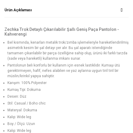
Ürün Açıklaması
Zechka Trok Detaylı Çıkarılabilir Şallı Geniş Paça Pantolon -
Kahverengi
Bel kısmında, kenarları metalik trok/zımba işlemeleriyle hareketlendirilmiş
asimetrik kesim bir şal detayı yer alır. Bu şal aparatı istendiğinde
tamamen çıkarılabilir bir parça özelliğine sahip olup, ürünü iki farklı tarzda
(sade veya hareketli) kullanma imkanı sunar.
Pantolonun beli konforlu bir kullanım için esnek lastiklidir. Kumaşı ütü
gerektirmeyen, hafif, nefes alabilen ve yaz aylarına uygun tiril tiril bir
müslin/krinkıl yapıya sahiptir.
Karışım: 100% Polyester
Kumaş Tipi: Dokuma
Desen: Düz
Stil: Casual / Boho chic
Materyal: Dokuma
Kalıp: Wide leg
Boy / Ölçü: Uzun
Kalıp: Wide leg