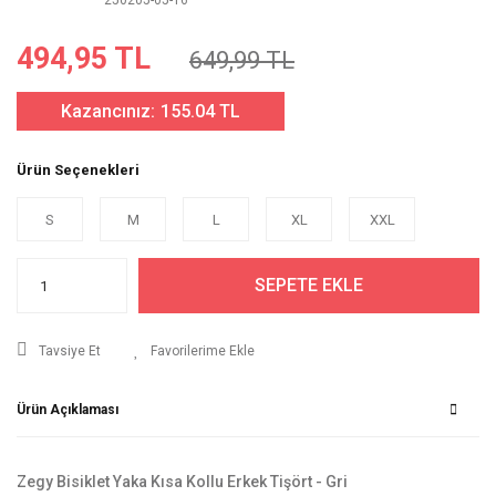
250205-05-16
494,95 TL
649,99 TL
Kazancınız:
155.04 TL
Ürün Seçenekleri
S
M
L
XL
XXL
SEPETE EKLE
Tavsiye Et
Ürün Açıklaması
Zegy Bisiklet Yaka Kısa Kollu Erkek Tişört - Gri