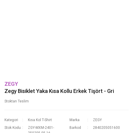
ZEGY
Zegy Bisiklet Yaka Kısa Kollu Erkek Tişört - Gri
Stoktan Teslim
Kategori
Kısa Kol T-Shirt
Marka
ZEGY
Stok Kodu
ZGY-MXM-2401-
Barkod
2840205051600