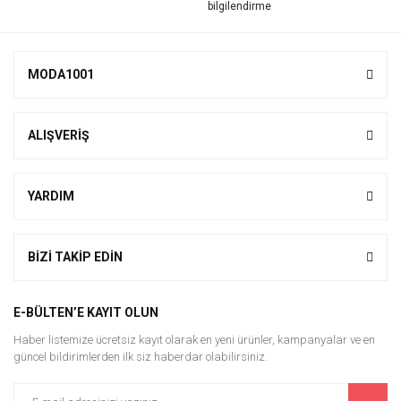
Yorum Yaz
MODA1001
ALIŞVERİŞ
YARDIM
BİZİ TAKİP EDİN
E-BÜLTEN’E KAYIT OLUN
Haber listemize ücretsiz kayıt olarak en yeni ürünler, kampanyalar ve en
güncel bildirimlerden ilk siz haberdar olabilirsiniz.