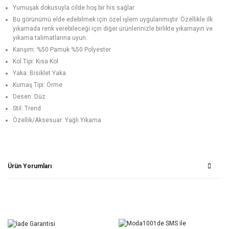
Yumuşak dokusuyla cilde hoş bir his sağlar
Bu görünümü elde edebilmek için özel işlem uygulanmıştır. Özellikle ilk
yıkamada renk verebileceği için diğer ürünlerinizle birlikte yıkamayın ve
yıkama talimatlarına uyun.
Karışım: %50 Pamuk %50 Polyester
Kol Tipi: Kısa Kol
Yaka: Bisiklet Yaka
Kumaş Tipi: Örme
Desen: Düz
Stil: Trend
Özellik/Aksesuar: Yağlı Yıkama
Ürün Yorumları
Bu ürüne ilk yorumu siz yapın!