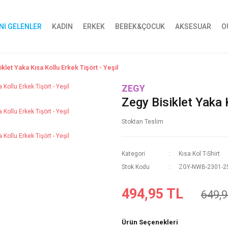
Nİ GELENLER
KADIN
ERKEK
BEBEK&ÇOCUK
AKSESUAR
O
klet Yaka Kısa Kollu Erkek Tişört - Yeşil
ZEGY
Zegy Bisiklet Yaka K
Stoktan Teslim
Kategori
Kısa Kol T-Shirt
Stok Kodu
ZGY-NWB-2301-2
494,95 TL
649,9
Ürün Seçenekleri