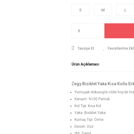
S
M
L
Tavsiye Et
Ürün Açıklaması
Zegy Bisiklet Yaka Kısa Kollu Erk
Yumuşak dokusuyla cilde hoş bir his
Karışım: %100 Pamuk
Kol Tipi: Kısa Kol
Yaka: Bisiklet Yaka
Kumaş Tipi: Örme
Desen: Düz
Stil: Trend