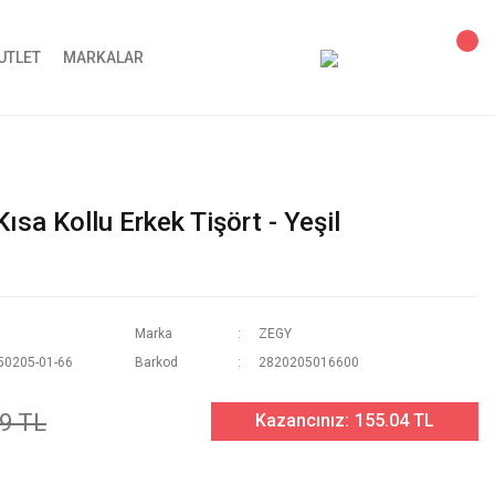
UTLET
MARKALAR
ısa Kollu Erkek Tişört - Yeşil
Marka
ZEGY
50205-01-66
Barkod
2820205016600
9 TL
Kazancınız:
155.04 TL