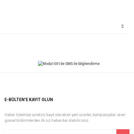
Bu ürüne ilk yorumu siz yapın!
Yorum Yaz
E-BÜLTEN’E KAYIT OLUN
Haber listemize ücretsiz kayıt olarak en yeni ürünler, kampanyalar ve en
güncel bildirimlerden ilk siz haberdar olabilirsiniz.