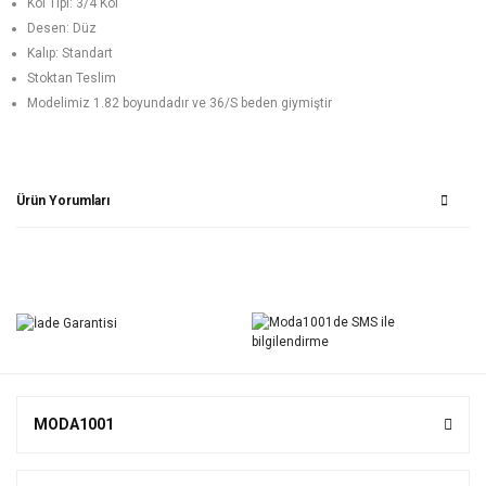
Kol Tipi: 3/4 Kol
Desen: Düz
Kalıp: Standart
Stoktan Teslim
Modelimiz 1.82 boyundadır ve 36/S beden giymiştir
Ürün Yorumları
Bu ürüne ilk yorumu siz yapın!
Yorum Yaz
MODA1001