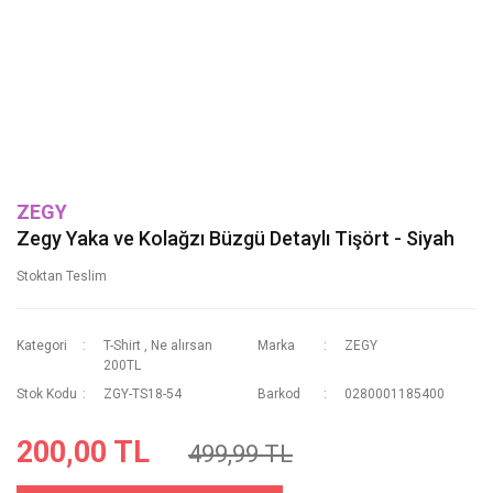
ZEGY
Zegy Yaka ve Kolağzı Büzgü Detaylı Tişört - Siyah
Stoktan Teslim
Kategori
T-Shirt
,
Ne alırsan
Marka
ZEGY
200TL
Stok Kodu
ZGY-TS18-54
Barkod
0280001185400
200,00 TL
499,99 TL