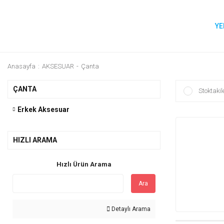
YE
Anasayfa
AKSESUAR
Çanta
ÇANTA
Stoktakil
Erkek Aksesuar
HIZLI ARAMA
Hızlı Ürün Arama
Ara
Detaylı Arama