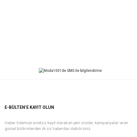
E-BÜLTEN’E KAYIT OLUN
Haber listemize ücretsiz kayıt olarak en yeni ürünler, kampanyalar ve en
güncel bildirimlerden ilk siz haberdar olabilirsiniz.