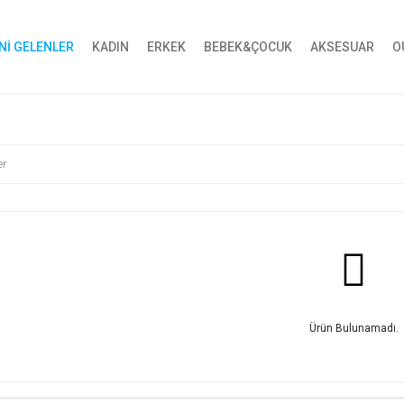
Nİ GELENLER
KADIN
ERKEK
BEBEK&ÇOCUK
AKSESUAR
O
er
Ürün Bulunamadı.