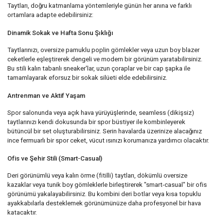
Taytları, doğru katmanlama yöntemleriyle günün her anına ve farklı
ortamlara adapte edebilirsiniz:
Dinamik Sokak ve Hafta Sonu Şıklığı
Taytlarınızı, oversize pamuklu poplin gömlekler veya uzun boy blazer
ceketlerle eşleştirerek dengeli ve modern bir görünüm yaratabilirsiniz.
Bu stili kalın tabanlı sneaker'lar, uzun çoraplar ve bir cap şapka ile
tamamlayarak eforsuz bir sokak silüeti elde edebilirsiniz.
Antrenman ve Aktif Yaşam
Spor salonunda veya açık hava yürüyüşlerinde, seamless (dikişsiz)
taytlarınızı kendi dokusunda bir spor büstiyer ile kombinleyerek
bütüncül bir set oluşturabilirsiniz. Serin havalarda üzerinize alacağınız
ince fermuarlı bir spor ceket, vücut ısınızı korumanıza yardımcı olacaktır.
Ofis ve Şehir Stili (Smart-Casual)
Deri görünümlü veya kalın örme (fitilli) taytları, dökümlü oversize
kazaklar veya tunik boy gömleklerle birleştirerek "smart-casual" bir ofis
görünümü yakalayabilirsiniz. Bu kombini deri botlar veya kısa topuklu
ayakkabılarla desteklemek görünümünüze daha profesyonel bir hava
katacaktır.