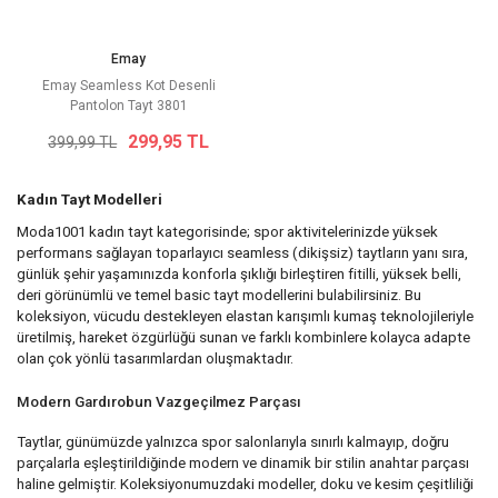
Emay
Emay Seamless Kot Desenli
Pantolon Tayt 3801
299,95 TL
399,99 TL
Kadın Tayt Modelleri
Moda1001 kadın tayt kategorisinde; spor aktivitelerinizde yüksek
performans sağlayan toparlayıcı seamless (dikişsiz) taytların yanı sıra,
günlük şehir yaşamınızda konforla şıklığı birleştiren fitilli, yüksek belli,
deri görünümlü ve temel basic tayt modellerini bulabilirsiniz. Bu
koleksiyon, vücudu destekleyen elastan karışımlı kumaş teknolojileriyle
üretilmiş, hareket özgürlüğü sunan ve farklı kombinlere kolayca adapte
olan çok yönlü tasarımlardan oluşmaktadır.
Modern Gardırobun Vazgeçilmez Parçası
Taytlar, günümüzde yalnızca spor salonlarıyla sınırlı kalmayıp, doğru
parçalarla eşleştirildiğinde modern ve dinamik bir stilin anahtar parçası
haline gelmiştir. Koleksiyonumuzdaki modeller, doku ve kesim çeşitliliği