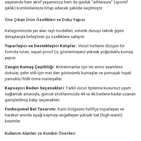
sayesinde hem aktif yaşamınıza hem de günlük "athleisure" (sportif
şıklık) kombinlerinize hitap edecek şekilde seçilmiştir.
Öne Çıkan Ürün Özellikleri ve Doku Yapısı
Kategorimizde yer alan tayt modelleri, estetik duruşu teknik giyim
detaylarıyla birleştiren şu özelliklere sahiptir:
Toparlayıcı ve Destekleyici Kalıplar:
Vücut hatlarını düzgün bir
formda tutan, squat-proof (iç göstermeyen) yüksek yoğunluklu kumaş
yapısı.
Zengin Kumaş Çeşitliliği:
Antrenmanlar için ter emici seamless
dokular, şehir stili için mat deri görünümlü kumaşlar ve yumuşak tuşeli
pamuklu/fitilli örme materyaller.
Kapsayıcı Beden Seçenekleri:
Farklı vücut tiplerine kusursuz uyum
sağlamak amacıyla, güncel stoklarımızda 44 ve 46 bedene kadar uzanan
genişletilmiş kalıp seçenekleri.
Fonksiyonel Bel Tasarımı:
Karın bölgesini hafifçe toparlayan ve
hareket anında aşağı kaymayı engelleyen yüksek bel (high-waist)
kesimler.
Kullanım Alanları ve Kombin Önerileri