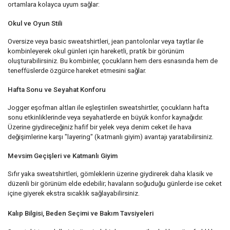
ortamlara kolayca uyum sağlar:
Okul ve Oyun Stili
Oversize veya basic sweatshirtleri, jean pantolonlar veya taytlar ile
kombinleyerek okul günleri için hareketli, pratik bir görünüm
oluşturabilirsiniz. Bu kombinler, çocukların hem ders esnasında hem de
teneffüslerde özgürce hareket etmesini sağlar.
Hafta Sonu ve Seyahat Konforu
Jogger eşofman altları ile eşleştirilen sweatshirtler, çocukların hafta
sonu etkinliklerinde veya seyahatlerde en büyük konfor kaynağıdır.
Üzerine giydireceğiniz hafif bir yelek veya denim ceket ile hava
değişimlerine karşı "layering" (katmanlı giyim) avantajı yaratabilirsiniz.
Mevsim Geçişleri ve Katmanlı Giyim
Sıfır yaka sweatshirtleri, gömleklerin üzerine giydirerek daha klasik ve
düzenli bir görünüm elde edebilir; havaların soğuduğu günlerde ise ceket
içine giyerek ekstra sıcaklık sağlayabilirsiniz.
Kalıp Bilgisi, Beden Seçimi ve Bakım Tavsiyeleri