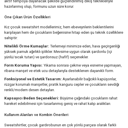
aktif tempoya dayanacak şekilde güçlendirilmiş dikiş teknikleriyle
hazırlanmış olup, formunu uzun süre korur.
Öne Çıkan Ürün Özellikleri
Kız çocuk sweatshirt modellerimiz, hem ebeveynlerin beklentilerini
karşılayan hem de çocukların beğenisine hitap eden şu teknik özelliklere
sahiptir:
Nitelikli Örme Kumaşlar:
Terlemeyi minimize eden, hava geçirgenliği
yüksek pamuk ağırlıklı iplikler. Mevsime uygun olarak şardonlu (içi
yünlü/sıcak tutan) ve şardonsuz (hafif) seçenekler.
Form Koruma Yapısı:
Yıkama sonrası çekme veya esneme yapmayan,
ribana manşet ve etek ucu detaylarıyla desteklenen dayanıklı form.
Fonksiyonel ve Estetik Tasarım:
Ayarlanabilir bağcıklı kapüşonlar,
rüzgar korumalı manşetler, pratik kanguru cepler ve çocukların sevdiği
renkli/modern desen detayları.
Kapsayıcı Beden Seçenekleri:
Büyüme çağındaki çocukların rahat
hareket edebilmesi için tasarlanmış geniş ve rahat kalıp aralıkları.
Kullanım Alanları ve Kombin Önerileri
Sweatshirtler, çocuk gardırobunun en çok yönlü parçası olarak farklı