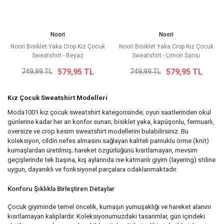
Noori
Noori
Noori Bisiklet Yaka Crop Kız Çocuk
Noori Bisiklet Yaka Crop Kız Çocuk
Sweatshirt - Beyaz
Sweatshirt - Limon Sarısı
579,95 TL
579,95 TL
749,99 TL
749,99 TL
Kız Çocuk Sweatshirt Modelleri
Moda1001 kız çocuk sweatshirt kategorisinde; oyun saatlerinden okul
günlerine kadar her an konfor sunan; bisiklet yaka, kapüşonlu, fermuarlı,
oversize ve crop kesim sweatshirt modellerini bulabilirsiniz. Bu
koleksiyon, cildin nefes almasını sağlayan kaliteli pamuklu örme (knit)
kumaşlardan üretilmiş; hareket özgürlüğünü kısıtlamayan, mevsim
geçişlerinde tek başına, kış aylarında ise katmanlı giyim (layering) stiline
uygun, dayanıklı ve fonksiyonel parçalara odaklanmaktadır.
Konforu Şıklıkla Birleştiren Detaylar
Çocuk giyiminde temel öncelik, kumaşın yumuşaklığı ve hareket alanını
kısıtlamayan kalıplardır. Koleksiyonumuzdaki tasarımlar, gün içindeki