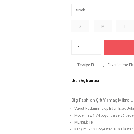
Siyah
S
M
L
Tavsiye Et
Ürün Açıklaması
Big Fashion Çift Yırmaç Mikro U
Vücut Hatlarını Takip Eden Etek Uçl
Modelimiz 1.74 boyunda ve 36 beden g
MENŞEİ: TR
Karışım: 90% Polyester, 10% Elastan