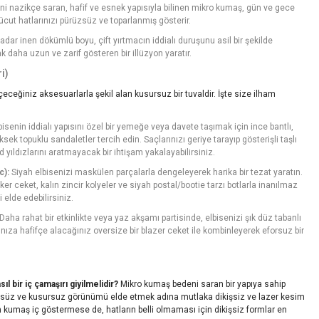
i nazikçe saran, hafif ve esnek yapısıyla bilinen mikro kumaş, gün ve gece
ut hatlarınızı pürüzsüz ve toparlanmış gösterir.
adar inen dökümlü boyu, çift yırtmacın iddialı duruşunu asil bir şekilde
daha uzun ve zarif gösteren bir illüzyon yaratır.
i)
ceğiniz aksesuarlarla şekil alan kusursuz bir tuvaldir. İşte size ilham
bisenin iddialı yapısını özel bir yemeğe veya davete taşımak için ince bantlı,
k topuklu sandaletler tercih edin. Saçlarınızı geriye tarayıp gösterişli taşlı
od yıldızlarını aratmayacak bir ihtişam yakalayabilirsiniz.
c):
Siyah elbisenizi maskülen parçalarla dengeleyerek harika bir tezat yaratın.
ker ceket, kalın zincir kolyeler ve siyah postal/bootie tarzı botlarla inanılmaz
i elde edebilirsiniz.
Daha rahat bir etkinlikte veya yaz akşamı partisinde, elbisenizi şık düz tabanlı
ınıza hafifçe alacağınız oversize bir blazer ceket ile kombinleyerek eforsuz bir
l bir iç çamaşırı giyilmelidir?
Mikro kumaş bedeni saran bir yapıya sahip
rüzsüz ve kusursuz görünümü elde etmek adına mutlaka dikişsiz ve lazer kesim
ah kumaş iç göstermese de, hatların belli olmaması için dikişsiz formlar en