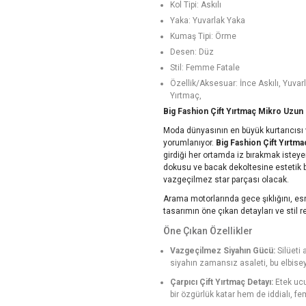
Kol Tipi: Askılı
Yaka: Yuvarlak Yaka
Kumaş Tipi: Örme
Desen: Düz
Stil: Femme Fatale
Özellik/Aksesuar: İnce Askılı, Yuva
Yırtmaç,
Big Fashion Çift Yırtmaç Mikro Uzun
Moda dünyasının en büyük kurtarıcısı v
yorumlanıyor.
Big Fashion Çift Yırtm
girdiği her ortamda iz bırakmak isteye
dokusu ve bacak dekoltesine estetik b
vazgeçilmez star parçası olacak.
Arama motorlarında gece şıklığını, esn
tasarımın öne çıkan detayları ve stil re
Öne Çıkan Özellikler
Vazgeçilmez Siyahın Gücü:
Silüeti
siyahın zamansız asaleti, bu elbiseyi
Çarpıcı Çift Yırtmaç Detayı:
Etek ucu
bir özgürlük katar hem de iddialı, fe