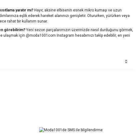
ısıtlama yaratır mı?
Hayır, aksine elbisenin esnek mikro kumaşı ve uzun
mlarınıza eşlik ederek hareket alanınızı genişletir. Otururken, yürürken veya
ece rahat bir kullanım sunar.
en görebilirim?
Yeni sezon parçalarımızın üzerinizde nasıl durduğunu görmek,
rine ulaşmak için @moda1001com Instagram hesabımızı takip edebilir, en yeni
Bu ürüne ilk yorumu siz yapın!
Yorum Yaz