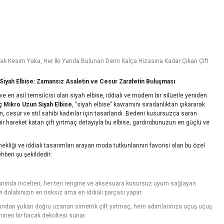
rlak Kesim Yaka, Her İki Yanda Bulunan Derin Kalça Hizasına Kadar Çıkan Çift
 Siyah Elbise: Zamansız Asaletin ve Cesur Zarafetin Buluşması
e en asil temsilcisi olan siyah elbise, iddialı ve modern bir silüetle yeniden
aç Mikro Uzun Siyah Elbise
, "siyah elbise" kavramını sıradanlıktan çıkararak
n, cesur ve stil sahibi kadınlar için tasarlandı. Bedeni kusursuzca saran
ir hareket katan çift yırtmaç detayıyla bu elbise, gardırobunuzun en güçlü ve
ekliği ve iddialı tasarımları arayan moda tutkunlarının favorisi olan bu özel
hberi şu şekildedir:
 anında incelten, her ten rengine ve aksesuara kusursuz uyum sağlayan
 dolabınızın en risksiz ama en iddialı parçası yapar.
ndan yukarı doğru uzanan simetrik çift yırtmaç, hem adımlarınıza uçuş uçuş
minen bir bacak dekoltesi sunar.