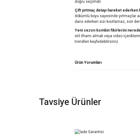
doğru seçimdir.
Çift yırtmaç detayı hareket ederken k
dökümlü boyu sayesinde yırtmaçlar adı
dans ederken sizi kısıtlamaz, son der
Yeni sezon kombin fikirlerini nered
stil ilhamı almak veya video içerikle
trendleri keşfedebilirsiniz.
Ürün Yorumları
Tavsiye Ürünler
YENİ