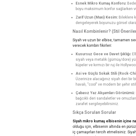
Esnek Mikro Kumaş Konforu:
Beden
boyu maksimum konfor sağlarken vüc
Zarif Uzun (Maxi) Kesim:
Bileklere k
dengeleyerek boyunuzu görsel olarak 
Nasıl Kombinlenir? (Stil Öneriler
Siyah ve uzun bir elbise, tamamen seçe
verecek kombin fikirleri:
Kusursuz Gece ve Davet Şıklığı:
El
siyah veya metalik (gümüş/dore) yükse
küpeler ve kırmızı bir ruj ile Hollywo
Asi ve Güçlü Sokak Stili (Rock-Chi
Üzerinize alacağınız siyah deri bir bi
havalı, "cool" ve modern bir şehir stil
Çabasız Yaz Akşamları Görünümü:
bağcıklı deri sandaletler ve omuzlar
zarafet sergileyebilirsiniz.
Sıkça Sorulan Sorular
Siyah mikro kumaş elbisenin içine nası
olduğu için, elbisenin altında en pü
iç çamaşırları tercih etmelisiniz. Siy