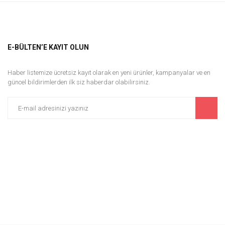
E-BÜLTEN’E KAYIT OLUN
Haber listemize ücretsiz kayıt olarak en yeni ürünler, kampanyalar ve en
güncel bildirimlerden ilk siz haberdar olabilirsiniz.
Big Fashion