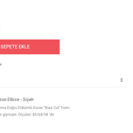
SEPETE EKLE
zun Elbise - Siyah
arına Doğru Dökümlü Duran "Bias Cut" Form.
iymiştir. Ölçüleri: 85/68/98 'dir