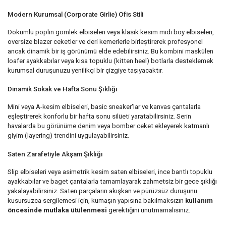
Modern Kurumsal (Corporate Girlie) Ofis Stili
Dökümlü poplin gömlek elbiseleri veya klasik kesim midi boy elbiseleri,
oversize blazer ceketler ve deri kemerlerle birleştirerek profesyonel
ancak dinamik bir iş görünümü elde edebilirsiniz. Bu kombini maskülen
loafer ayakkabılar veya kısa topuklu (kitten heel) botlarla desteklemek
kurumsal duruşunuzu yenilikçi bir çizgiye taşıyacaktır.
Dinamik Sokak ve Hafta Sonu Şıklığı
Mini veya A-kesim elbiseleri, basic sneaker'lar ve kanvas çantalarla
eşleştirerek konforlu bir hafta sonu silüeti yaratabilirsiniz. Serin
havalarda bu görünüme denim veya bomber ceket ekleyerek katmanlı
giyim (layering) trendini uygulayabilirsiniz.
Saten Zarafetiyle Akşam Şıklığı
Slip elbiseleri veya asimetrik kesim saten elbiseleri, ince bantlı topuklu
ayakkabılar ve baget çantalarla tamamlayarak zahmetsiz bir gece şıklığı
yakalayabilirsiniz. Saten parçaların akışkan ve pürüzsüz duruşunu
kusursuzca sergilemesi için, kumaşın yapısına bakılmaksızın
kullanım
öncesinde mutlaka ütülenmesi
gerektiğini unutmamalısınız.