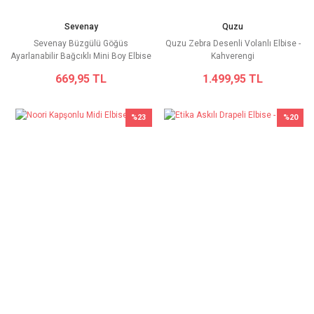
Sevenay
Quzu
Sevenay Büzgülü Göğüs
Quzu Zebra Desenli Volanlı Elbise -
Ayarlanabilir Bağcıklı Mini Boy Elbise
Kahverengi
- Pembe
669,95 TL
1.499,95 TL
%23
%20