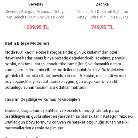
Sevenay
Zechka
Sevenay Büzgülü Aksesuar Detaylı
Zechka Sırt Dekolteli Bağlama
Sırt Dekolteli Mini Boy Elbise - Çok
Detaylı Gofre Mini Elbise - Ekru
renkli
1.099,95 TL
749,95 TL
Kadın Elbise Modelleri
Moda1001 kadın elbise kategorisinde; günlük kullanımdan özel
davetlere kadar geniş bir yelpazede değerlendirebileceğiniz, pamuklu
poplin, dökümlü saten, esnek triko örme (knit) ve dayanıklı denim
kumaşlardan üretilmiş elbise modellerini bulabilirsiniz. Bu koleksiyon;
gömlek elbise, slip elbise, anvelop kesim, A-kesim, mini, midi ve maxi
boy seçenekleriyle vücut tipinize uygun, gün boyu konfor ve stil
bütünlüğü sunan tasarımlara odaklanmaktadır.
Tasarım Çeşitliliği ve Kumaş Teknolojileri
Elbiseler, doğru kumaş kalitesi ve kesimle birleştiğinde tek parça
pratikliğiyle en güçlü silüetleri yaratmanıza olanak tanır. Kategorimizdeki
ürünler, gün boyu formunu koruyan ve hareket özgürlüğü sunan nitelikli
materyallerden özenle seçilmiştir.