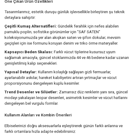
Öne Çıkan Ürün Özellikleri
Tasarımlarımız, estetik duruşu günlük işlevsellikle birleştiren şu teknik
detaylara sahiptir:
Çeşitli Kumaş Alternatifleri:
Gündelik ferahlık için nefes alabilen
pamuklu poplin; sofistike görünümler için "SAF SATEN"
koleksiyonumuzda yer alan akışkan saten ve şifon dokular; mevsim
geçişleri için ise formunu koruyan denim ve triko örme materyaller.
Kapsayıcı Beden Skalası:
Farklı vücut tiplerine kusursuz uyum
sağlamak amacıyla, güncel stoklarımızda 44 ve 46 bedene kadar uzanan
genişletilmiş kalıp seçenekleri.
Yapısal Detaylar:
Kullanım kolaylığı sağlayan gizli fermuarlar,
ayarlanabilir askılar, hareket kabiliyetini artıran yırtmaçlar ve vücut
proporsiyonunu dengeleyen kuplu kesimler.
Trend Desenler ve Silüetler:
Zamansız düz renklerin yanı sıra, güncel
modayı yakalayan leopar desenleri, asimetrik kesimler ve vücut hatlarını
dengeleyen bel vurgulu formlar.
Kullanım Alanları ve Kombin Önerileri
Elbiselerinizi doğru aksesuarlarla eşleştirerek günün farklı anlarına ve
farklı ortamlara hızla adapte edebilirsiniz: