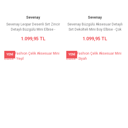
Sevenay
Sevenay
Sevenay Leopar Desenli Sırt Zincir
Sevenay Büzgülü Aksesuar Detaylı
Detaylı Büzgülü Mini Elbise -
Sırt Dekolteli Mini Boy Elbise - Çok
Kahverengi
renkli
1.099,95 TL
1.099,95 TL
YENİ
YENİ