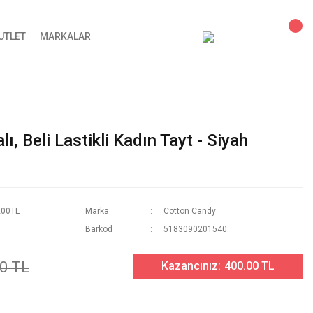
UTLET
MARKALAR
, Beli Lastikli Kadın Tayt - Siyah
200TL
Marka
Cotton Candy
Barkod
5183090201540
0 TL
Kazancınız:
400.00 TL