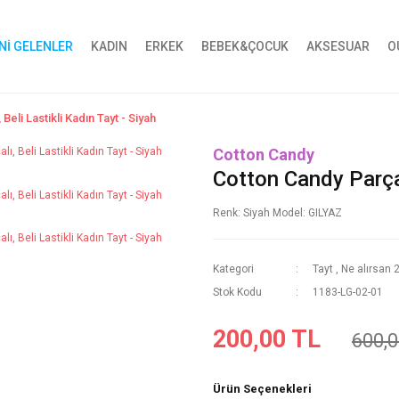
Nİ GELENLER
KADIN
ERKEK
BEBEK&ÇOCUK
AKSESUAR
O
Beli Lastikli Kadın Tayt - Siyah
Cotton Candy
Cotton Candy Parçalı
Renk: Siyah Model: GILYAZ
Kategori
Tayt
,
Ne alırsan 
Stok Kodu
1183-LG-02-01
200,00 TL
600,0
Ürün Seçenekleri