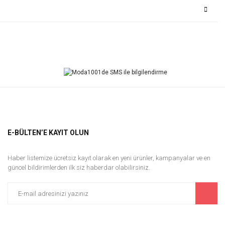
Bu ürüne ilk yorumu siz yapın!
Yorum Yaz
E-BÜLTEN’E KAYIT OLUN
Haber listemize ücretsiz kayıt olarak en yeni ürünler, kampanyalar ve en
güncel bildirimlerden ilk siz haberdar olabilirsiniz.