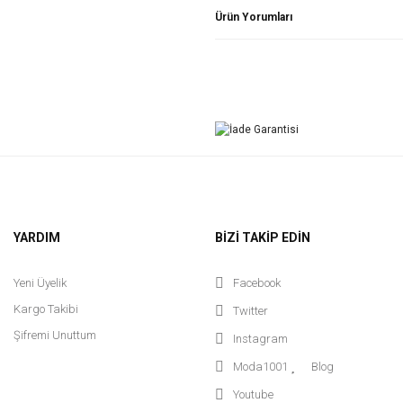
Ürün Yorumları
YARDIM
BİZİ TAKİP EDİN
Yeni Üyelik
Facebook
Kargo Takibi
Twitter
Şifremi Unuttum
Instagram
Moda1001
Blog
Youtube