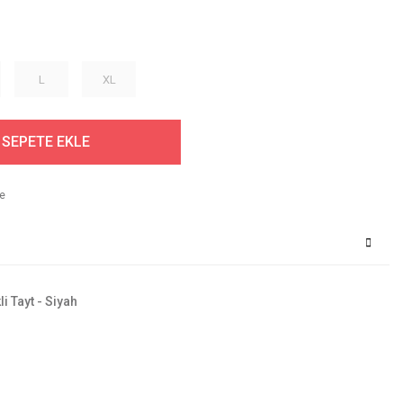
L
XL
SEPETE EKLE
i Tayt - Siyah