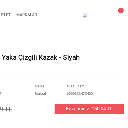
UTLET
MARKALAR
Yaka Çizgili Kazak - Siyah
Marka
Miss Poem
54
Barkod
6000333425400
9 TL
Kazancınız:
150.04 TL