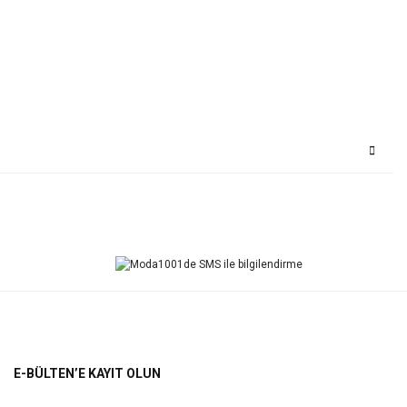
Bu ürüne ilk yorumu siz yapın!
Yorum Yaz
E-BÜLTEN’E KAYIT OLUN