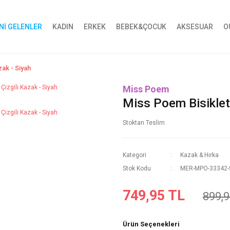
Nİ GELENLER
KADIN
ERKEK
BEBEK&ÇOCUK
AKSESUAR
O
zak - Siyah
Miss Poem
Miss Poem Bisiklet 
Stoktan Teslim
Kategori
Kazak & Hırka
Stok Kodu
MER-MPO-33342-
749,95 TL
899,9
Ürün Seçenekleri