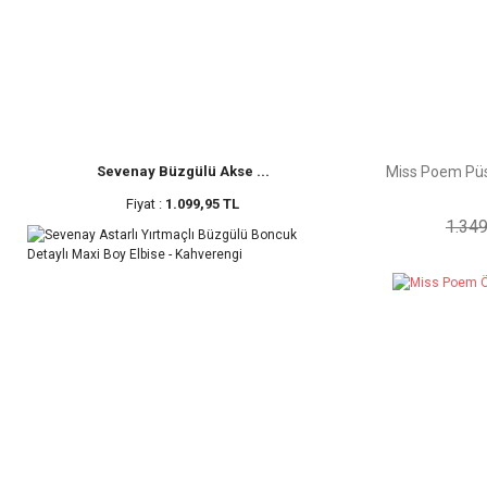
Sevenay Büzgülü Akse ...
Miss Poem Püsk
Fiyat :
1.099,95 TL
1.349