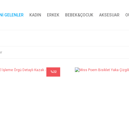
Nİ GELENLER
KADIN
ERKEK
BEBEK&ÇOCUK
AKSESUAR
O
er
%22