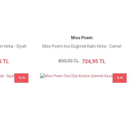
Miss Poem
n Hırka - Siyah
Miss Poem İnci Düğmeli Kalın Hırka - Camel
5 TL
724,95 TL
899,99 TL
%19
%15