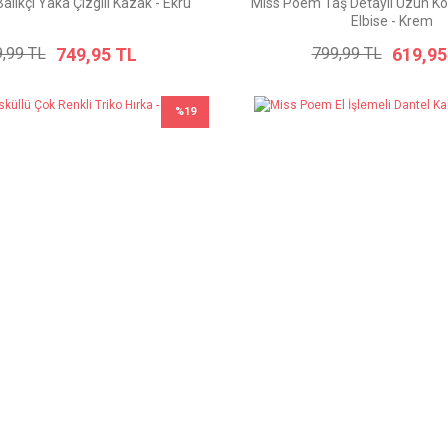
lıkçı Yaka Çizgili Kazak - Ekru
Miss Poem Taş Detaylı Uzun Kol
Elbise - Krem
749,95 TL
619,95
,99 TL
799,99 TL
%19