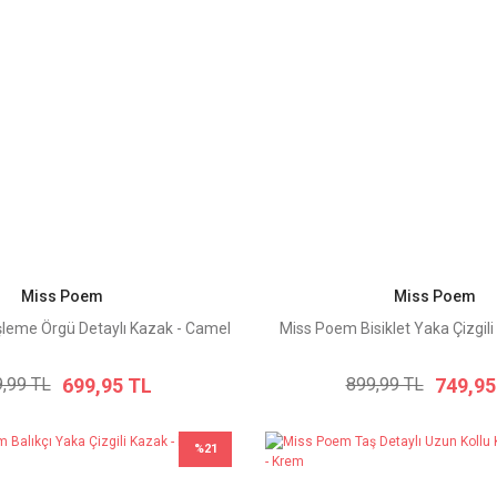
Miss Poem
Miss Poem
şleme Örgü Detaylı Kazak - Camel
Miss Poem Bisiklet Yaka Çizgili
699,95 TL
749,95
,99 TL
899,99 TL
%21