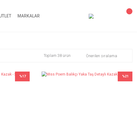
UTLET
MARKALAR
Toplam 38 ürün
%17
%21