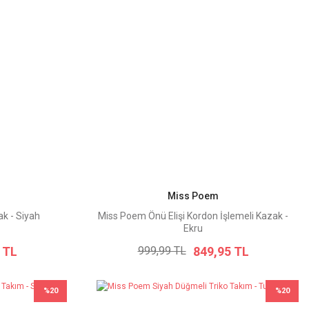
Miss Poem
k - Siyah
Miss Poem Önü Elişi Kordon İşlemeli Kazak -
Ekru
 TL
849,95 TL
999,99 TL
%20
%20