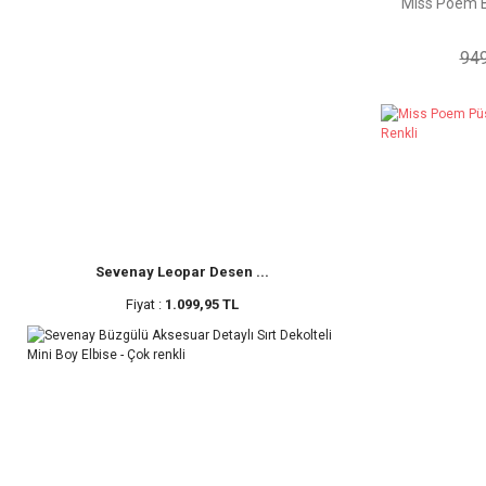
Miss Poem Ba
Yeşil (1)
949
Sevenay Leopar Desen ...
Fiyat :
1.099,95 TL