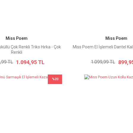
Miss Poem
Miss Poem
üllü Çok Renkli Triko Hırka - Çok
Miss Poem El İşlemeli Dantel Kalı
Renkli
1.094,95 TL
899,9
,99 TL
1.099,99 TL
%20