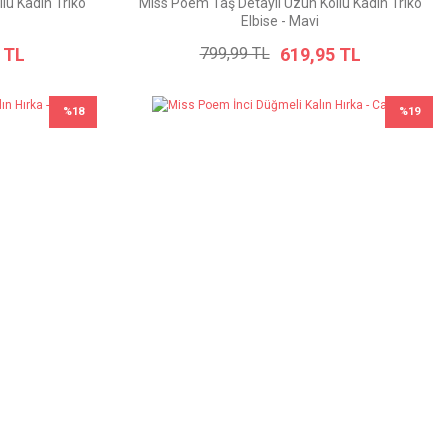
lu Kadın Triko
Miss Poem Taş Detaylı Uzun Kollu Kadın Triko
Elbise - Mavi
 TL
619,95 TL
799,99 TL
%18
%19