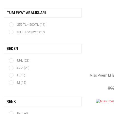
TÜM FIYAT ARALIKLARI
250 TL - 500 TL (11)
500 TL ve üzeri (27)
BEDEN
M/L (23)
S/M (23)
L (15)
Miss Poem El İ
M (15)
899
S (15)
RENK
Ekru (6)