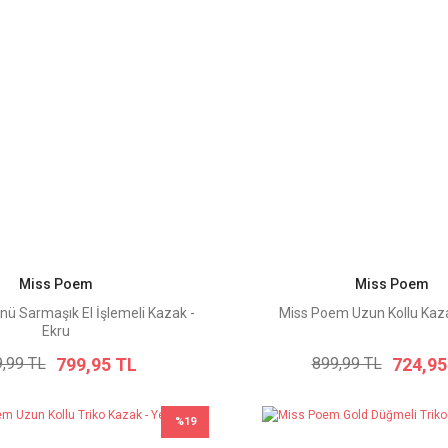
Miss Poem
Miss Poem
ü Sarmaşık El İşlemeli Kazak -
Miss Poem Uzun Kollu Kaza
Ekru
799,95 TL
724,95
,99 TL
899,99 TL
%19