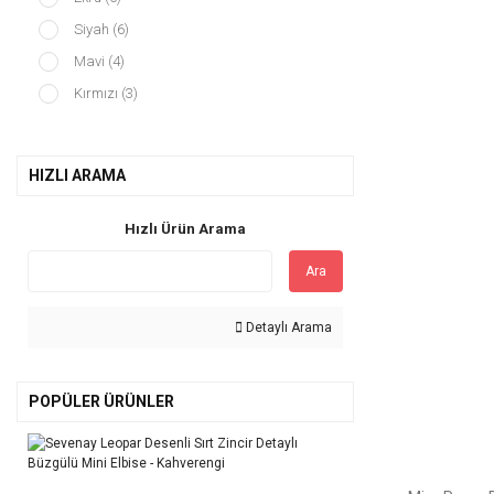
Siyah (6)
Mavi (4)
Kırmızı (3)
Beyaz (2)
Camel (2)
HIZLI ARAMA
Fıstık Yeşili (2)
Mango (2)
Hızlı Ürün Arama
Naturel (2)
Ara
Turuncu (2)
Bej (1)
Detaylı Arama
Çok Renkli (1)
KREM (1)
POPÜLER ÜRÜNLER
Limon (1)
Taş (1)
Vizon (1)