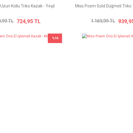
zun Kollu Triko Kazak - Yeşil
Miss Poem Gold Düğmeli Triko 
724,95 TL
939,9
,99 TL
1.169,99 TL
%16