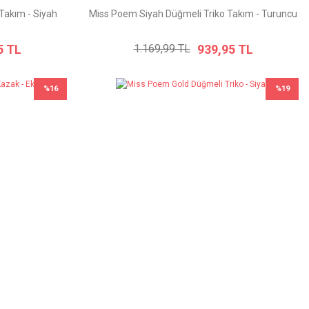
Takım - Siyah
Miss Poem Siyah Düğmeli Triko Takım - Turuncu
5 TL
939,95 TL
1.169,99 TL
%16
%19