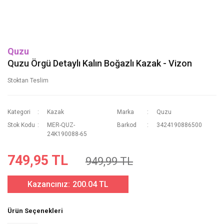
Quzu
Quzu Örgü Detaylı Kalın Boğazlı Kazak - Vizon
Stoktan Teslim
Kategori
Kazak
Marka
Quzu
Stok Kodu
MER-QUZ-
Barkod
3424190886500
24K190088-65
749,95 TL
949,99 TL
Kazancınız:
200.04 TL
Ürün Seçenekleri