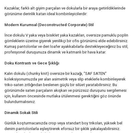
Kazaklar, farklı alt giyim parçaları ve dokularla bir araya getirildiklerinde
görünüme derinlik katan ideal kombinleyicilerdir:
Modern Kurumsal (Deconstructed Corporate) Stil
İnce dokulu V yaka veya bisiklet yaka kazakları, oversize pamuklu poplin
gömleklerin üzerine giyerek yenilikçi bir ofis görünümü elde edebilirsiniz.
Kumaş pantolonlar ve deri loafer ayakkabılarla destekleyeceğiniz bu stil,
profesyonel duruşunuza dinamik ve katmanlı bir hava katar.
Doku Kontrastı ve Gece Şıklığı
Kalın dokulu (chunky knit) oversize bir kazağı, "SAF SATEN"
koleksiyonumuzda yer alan asimetrik veya slip eteklerle kombinleyerek
triko-saten zıtlığından beslenen güçlü bir silüet yaratabilirsiniz. Bu
görünümde saten parçaların akışkan ve pürüzsüz duruşunu sergilemesi
için, kullanım öncesinde mutlaka ütülenmesi gerektiğini göz önünde
bulundurmalısınız.
Dinamik Sokak Stili
Günlük koşturmacanızda crop veya standart boy trikoları, yüksek bel
denim pantolonlarla eşleştirerek eforsuz bir şıklık yakalayabilirsiniz.