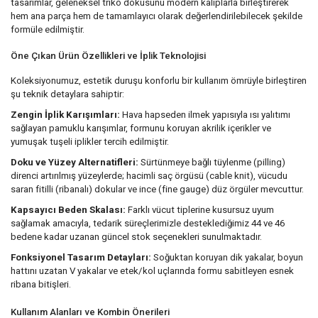
tasarımlar, geleneksel triko dokusunu modern kalıplarla birleştirerek
hem ana parça hem de tamamlayıcı olarak değerlendirilebilecek şekilde
formüle edilmiştir.
Öne Çıkan Ürün Özellikleri ve İplik Teknolojisi
Koleksiyonumuz, estetik duruşu konforlu bir kullanım ömrüyle birleştiren
şu teknik detaylara sahiptir:
Zengin İplik Karışımları:
Hava hapseden ilmek yapısıyla ısı yalıtımı
sağlayan pamuklu karışımlar, formunu koruyan akrilik içerikler ve
yumuşak tuşeli iplikler tercih edilmiştir.
Doku ve Yüzey Alternatifleri:
Sürtünmeye bağlı tüylenme (pilling)
direnci artırılmış yüzeylerde; hacimli saç örgüsü (cable knit), vücudu
saran fitilli (ribanalı) dokular ve ince (fine gauge) düz örgüler mevcuttur.
Kapsayıcı Beden Skalası:
Farklı vücut tiplerine kusursuz uyum
sağlamak amacıyla, tedarik süreçlerimizle desteklediğimiz 44 ve 46
bedene kadar uzanan güncel stok seçenekleri sunulmaktadır.
Fonksiyonel Tasarım Detayları:
Soğuktan koruyan dik yakalar, boyun
hattını uzatan V yakalar ve etek/kol uçlarında formu sabitleyen esnek
ribana bitişleri.
Kullanım Alanları ve Kombin Önerileri