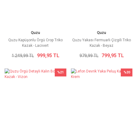
Quzu
Quzu
Quzu Kapüşonlu Örgü Crop Triko
Quzu Yakası Fermuarlı Çizgili Triko
Kazak - Lacivert
Kazak - Beyaz
999,95 TL
799,95 TL
1.249,99 TL
979,99 TL
%21
%20