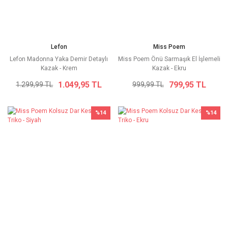
Lefon
Miss Poem
Lefon Madonna Yaka Demir Detaylı
Miss Poem Önü Sarmaşık El İşlemeli
Kazak - Krem
Kazak - Ekru
1.049,95 TL
799,95 TL
1.299,99 TL
999,99 TL
%14
%14