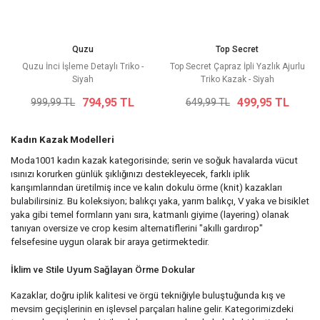
Quzu
Top Secret
Quzu İnci İşleme Detaylı Triko -
Top Secret Çapraz İpli Yazlık Ajurlu
Siyah
Triko Kazak - Siyah
794,95 TL
499,95 TL
999,99 TL
649,99 TL
Kadın Kazak Modelleri
Moda1001 kadın kazak kategorisinde; serin ve soğuk havalarda vücut
ısınızı korurken günlük şıklığınızı destekleyecek, farklı iplik
karışımlarından üretilmiş ince ve kalın dokulu örme (knit) kazakları
bulabilirsiniz. Bu koleksiyon; balıkçı yaka, yarım balıkçı, V yaka ve bisiklet
yaka gibi temel formların yanı sıra, katmanlı giyime (layering) olanak
tanıyan oversize ve crop kesim alternatiflerini "akıllı gardırop"
felsefesine uygun olarak bir araya getirmektedir.
İklim ve Stile Uyum Sağlayan Örme Dokular
Kazaklar, doğru iplik kalitesi ve örgü tekniğiyle buluştuğunda kış ve
mevsim geçişlerinin en işlevsel parçaları haline gelir. Kategorimizdeki