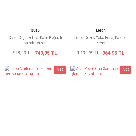
Quzu
Lefon
Quzu Örgü Detaylı Kalın Boğazlı
Lefon Devrik Yaka Peluş Kazak -
Kazak - Vizon
Krem
749,95 TL
964,95 TL
949,99 TL
1.199,99 TL
%19
%20