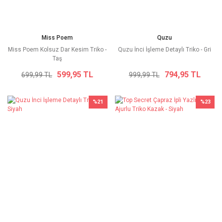
Miss Poem
Quzu
Miss Poem Kolsuz Dar Kesim Triko -
Quzu İnci İşleme Detaylı Triko - Gri
Taş
599,95 TL
794,95 TL
699,99 TL
999,99 TL
%21
%23